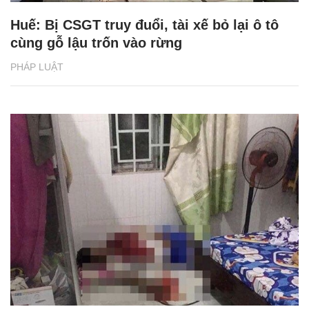
Huế: Bị CSGT truy đuổi, tài xế bỏ lại ô tô
cùng gỗ lậu trốn vào rừng
PHÁP LUẬT