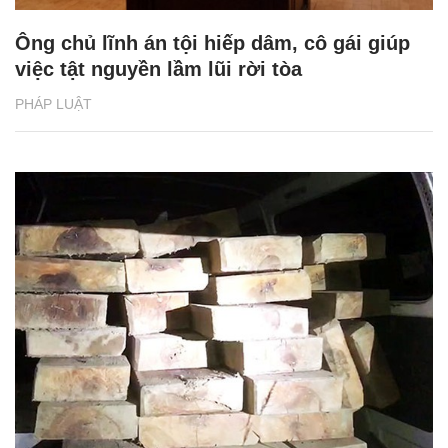
Ông chủ lĩnh án tội hiếp dâm, cô gái giúp
việc tật nguyền lầm lũi rời tòa
PHÁP LUẬT