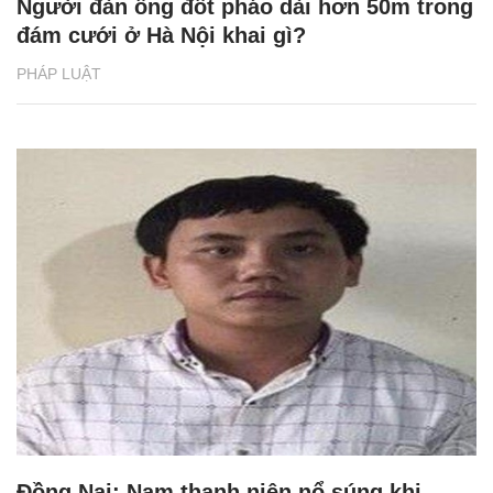
Người đàn ông đốt pháo dài hơn 50m trong
đám cưới ở Hà Nội khai gì?
PHÁP LUẬT
Đồng Nai: Nam thanh niên nổ súng khi