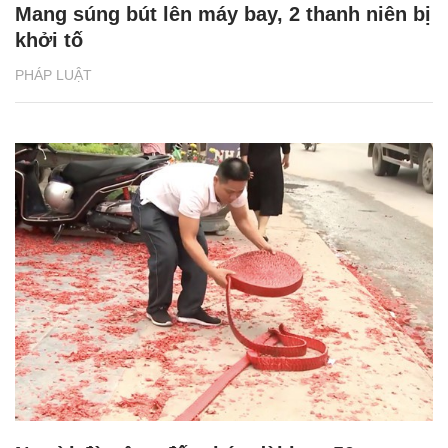
Mang súng bút lên máy bay, 2 thanh niên bị
khởi tố
PHÁP LUẬT