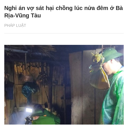
Nghi án vợ sát hại chồng lúc nửa đêm ở Bà
Rịa-Vũng Tàu
PHÁP LUẬT