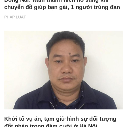
chuyển đồ giúp bạn gái, 1 người trúng đạn
PHÁP LUẬT
Khởi tố vụ án, tạm giữ hình sự đối tượng
đốt pháo trong đám cưới ở Hà Nội