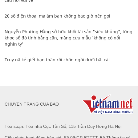
câu nói vui vẻ
20 số điện thoại ma ám bạn không bao giờ nên gọi
Nguyễn Phương Hằng sở hữu khối tài sản "siêu khủng", từng
khoe sổ đỏ tính bằng cân, mắng cựu mẫu 'không có nổi
nghìn tỷ'
Truy nã kẻ giết bạn thân rồi chôn ngồi dưới bãi cát
CHUYÊN TRANG CỦA BÁO
Tòa soạn: Tòa nhà Cục Tần Số, 115 Trần Duy Hưng Hà Nội
Giấy phép hoạt động báo chí: Số 09/GP-BTTTT, Bộ Thông tin và