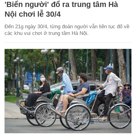
'Biển người' đổ ra trung tâm Hà
Nội chơi lễ 30/4
Đến 21g ngày 30/4, từng đoàn người vẫn liên tục đổ về
các khu vui chơi ở trung tâm Hà Nội.