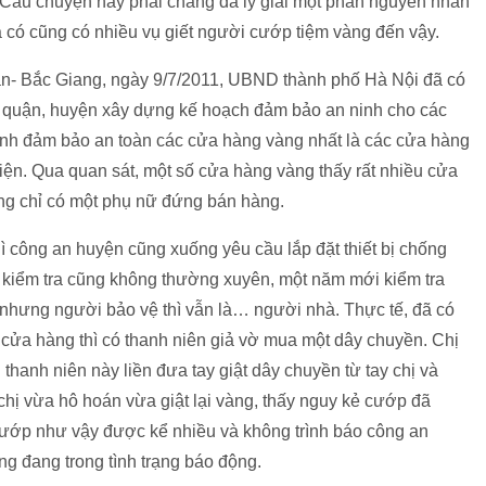
. Câu chuyện này phải chăng đã lý giải một phần nguyên nhân
à có cũng có nhiều vụ giết người cướp tiệm vàng đến vậy.
àn- Bắc Giang, ngày 9/7/2011, UBND thành phố Hà Nội đã có
 quận, huyện xây dựng kế hoạch đảm bảo an ninh cho các
ình đảm bảo an toàn các cửa hàng vàng nhất là các cửa hàng
iện. Qua quan sát, một số cửa hàng vàng thấy rất nhiều cửa
àng chỉ có một phụ nữ đứng bán hàng.
ì công an huyện cũng xuống yêu cầu lắp đặt thiết bị chống
 kiểm tra cũng không thường xuyên, một năm mới kiểm tra
 nhưng người bảo vệ thì vẫn là… người nhà. Thực tế, đã có
g cửa hàng thì có thanh niên giả vờ mua một dây chuyền. Chị
hanh niên này liền đưa tay giật dây chuyền từ tay chị và
hị vừa hô hoán vừa giật lại vàng, thấy nguy kẻ cướp đã
cướp như vậy được kể nhiều và không trình báo công an
g đang trong tình trạng báo động.