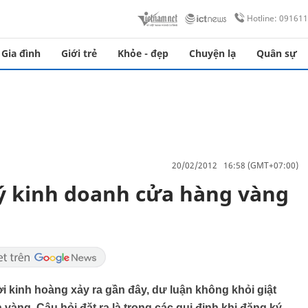
Hotline: 09161
Gia đình
Giới trẻ
Khỏe - đẹp
Chuyện lạ
Quân sự
20/02/2012 16:58 (GMT+07:00)
ý kinh doanh cửa hàng vàng
i kinh hoàng xảy ra gần đây, dư luận không khỏi giật
àng. Câu hỏi đặt ra là trong các qui định khi đăng ký