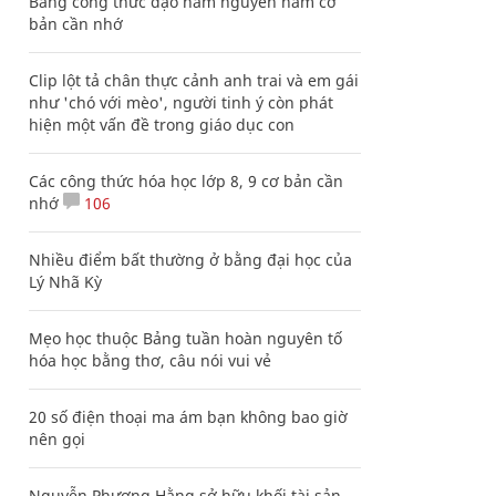
Bảng công thức đạo hàm nguyên hàm cơ
bản cần nhớ
Clip lột tả chân thực cảnh anh trai và em gái
như 'chó với mèo', người tinh ý còn phát
hiện một vấn đề trong giáo dục con
Các công thức hóa học lớp 8, 9 cơ bản cần
nhớ
106
Nhiều điểm bất thường ở bằng đại học của
Lý Nhã Kỳ
Mẹo học thuộc Bảng tuần hoàn nguyên tố
hóa học bằng thơ, câu nói vui vẻ
20 số điện thoại ma ám bạn không bao giờ
nên gọi
Nguyễn Phương Hằng sở hữu khối tài sản