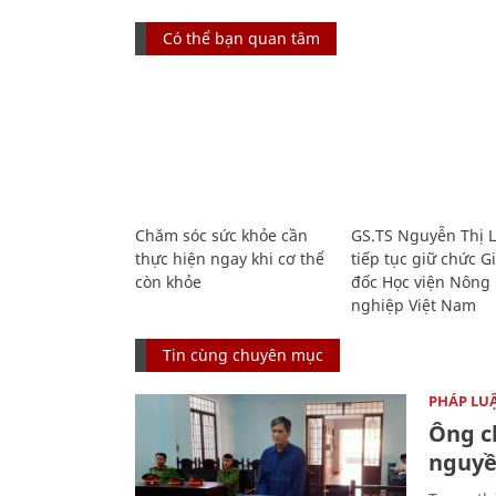
Có thể bạn quan tâm
Chăm sóc sức khỏe cần
GS.TS Nguyễn Thị 
thực hiện ngay khi cơ thể
tiếp tục giữ chức 
còn khỏe
đốc Học viện Nông
nghiệp Việt Nam
Tin cùng chuyên mục
PHÁP LU
Ông ch
nguyền