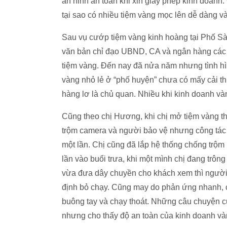
an ninh an toàn khi xin giấy phép kinh doanh
tại sao có nhiều tiệm vàng mọc lên dễ dàng v
Sau vụ cướp tiệm vàng kinh hoàng tại Phố S
văn bản chỉ đạo UBND, CA và ngân hàng các
tiệm vàng. Đến nay đã nửa năm nhưng tình h
vàng nhỏ lẻ ở “phố huyện” chưa có mấy cải th
hàng lơ là chủ quan. Nhiều khi kinh doanh v
Cũng theo chị Hương, khi chị mở tiệm vàng th
trộm camera và người bảo vệ nhưng công tác
một lần. Chị cũng đã lắp hệ thống chống trộm
lần vào buổi trưa, khi một mình chị đang trôn
vừa đưa dây chuyền cho khách xem thì người t
định bỏ chạy. Cũng may do phản ứng nhanh, c
buông tay và chạy thoát. Những câu chuyện 
nhưng cho thấy độ an toàn của kinh doanh vàn