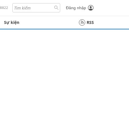
18822
Đăng nhập
Sự kiện
RSS