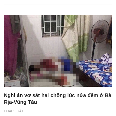
Nghi án vợ sát hại chồng lúc nửa đêm ở Bà
Rịa-Vũng Tàu
PHÁP LUẬT