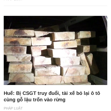
Huế: Bị CSGT truy đuổi, tài xế bỏ lại ô tô
cùng gỗ lậu trốn vào rừng
PHÁP LUẬT