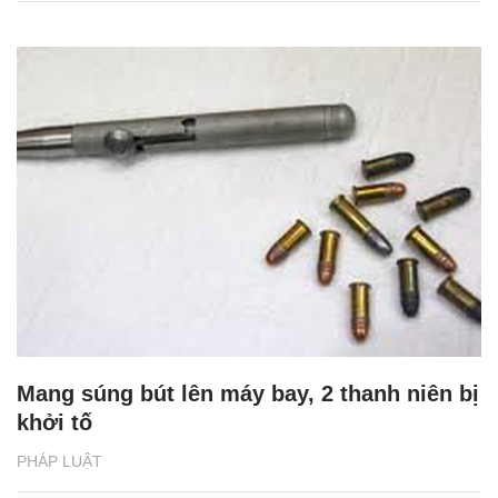
Mang súng bút lên máy bay, 2 thanh niên bị
khởi tố
PHÁP LUẬT