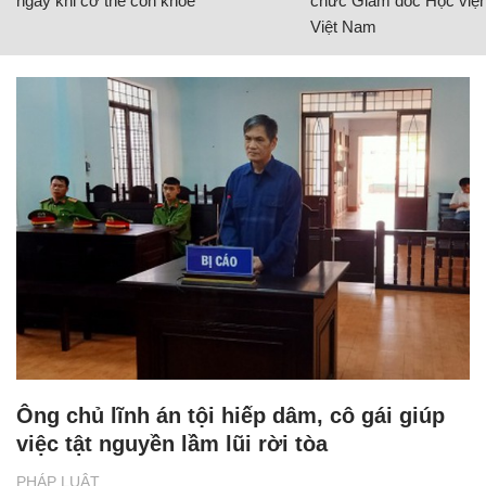
ngay khi cơ thể còn khỏe
chức Giám đốc Học viện
Việt Nam
Ông chủ lĩnh án tội hiếp dâm, cô gái giúp
việc tật nguyền lầm lũi rời tòa
PHÁP LUẬT