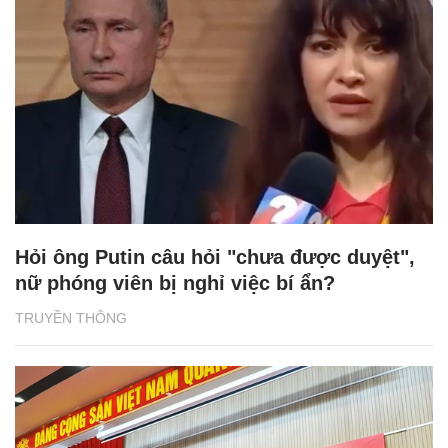
Hỏi ông Putin câu hỏi "chưa được duyệt",
nữ phóng viên bị nghỉ việc bí ẩn?
TRUYỀN THÔNG