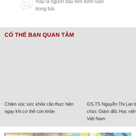
CÓ THỂ BẠN QUAN TÂM
Chăm sóc sức khỏe cần thực hiện
GS.TS Nguyễn Thị Lan ti
ngay khi cơ thể còn khỏe
chức Giám đốc Học viện
Việt Nam