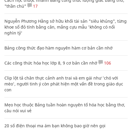
Cách học thuộc nhanh Bảng công thức lượng giác bằng thơ,
"thần chú"
17
Nguyễn Phương Hằng sở hữu khối tài sản "siêu khủng", từng
khoe sổ đỏ tính bằng cân, mắng cựu mẫu 'không có nổi
nghìn tỷ'
Bảng công thức đạo hàm nguyên hàm cơ bản cần nhớ
Các công thức hóa học lớp 8, 9 cơ bản cần nhớ
106
Clip lột tả chân thực cảnh anh trai và em gái như 'chó với
mèo', người tinh ý còn phát hiện một vấn đề trong giáo dục
con
Mẹo học thuộc Bảng tuần hoàn nguyên tố hóa học bằng thơ,
câu nói vui vẻ
20 số điện thoại ma ám bạn không bao giờ nên gọi