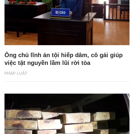
Ông chủ lĩnh án tội hiếp dâm, cô gái giúp
việc tật nguyền lầm lũi rời tòa
PHÁP LUẬT