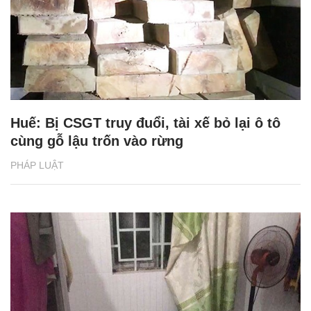
Huế: Bị CSGT truy đuổi, tài xế bỏ lại ô tô
cùng gỗ lậu trốn vào rừng
PHÁP LUẬT