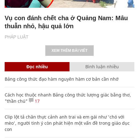
Vụ con đánh chết cha ở Quảng Nam: Mâu
thuẫn nhỏ, hậu quả lớn
PHÁP LUẬT
XEM THÊM BÀI VIẾT
Đọc nhiều
Bình luận nhiều
Bảng công thức đạo hàm nguyên hàm cơ bản cần nhớ
Cách học thuộc nhanh Bảng công thức lượng giác bằng thơ,
"thần chú"
17
Clip lột tả chân thực cảnh anh trai và em gái như 'chó với
mèo', người tinh ý còn phát hiện một vấn đề trong giáo dục
con