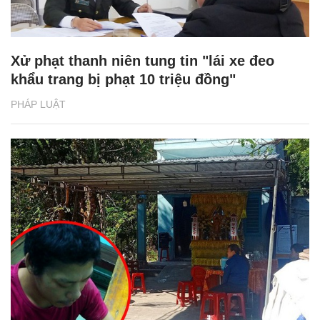
Xử phạt thanh niên tung tin "lái xe đeo
khẩu trang bị phạt 10 triệu đồng"
PHÁP LUẬT