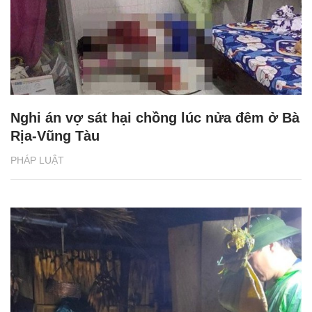
Nghi án vợ sát hại chồng lúc nửa đêm ở Bà
Rịa-Vũng Tàu
PHÁP LUẬT