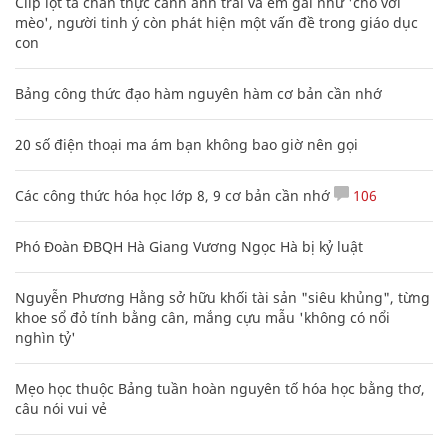
Clip lột tả chân thực cảnh anh trai và em gái như 'chó với
mèo', người tinh ý còn phát hiện một vấn đề trong giáo dục
con
Bảng công thức đạo hàm nguyên hàm cơ bản cần nhớ
20 số điện thoại ma ám bạn không bao giờ nên gọi
Các công thức hóa học lớp 8, 9 cơ bản cần nhớ
106
Phó Đoàn ĐBQH Hà Giang Vương Ngọc Hà bị kỷ luật
Nguyễn Phương Hằng sở hữu khối tài sản "siêu khủng", từng
khoe sổ đỏ tính bằng cân, mắng cựu mẫu 'không có nổi
nghìn tỷ'
Mẹo học thuộc Bảng tuần hoàn nguyên tố hóa học bằng thơ,
câu nói vui vẻ