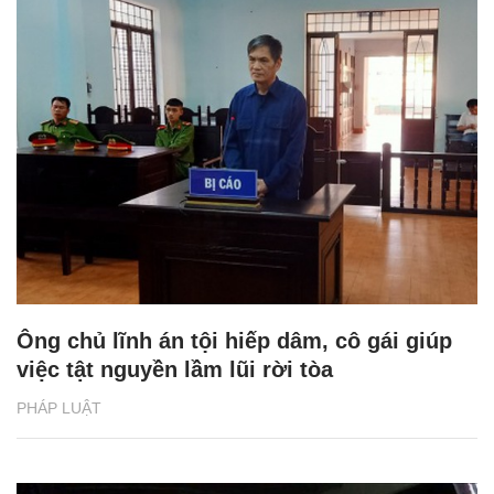
Ông chủ lĩnh án tội hiếp dâm, cô gái giúp
việc tật nguyền lầm lũi rời tòa
PHÁP LUẬT