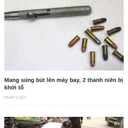
Mang súng bút lên máy bay, 2 thanh niên bị
khởi tố
PHÁP LUẬT