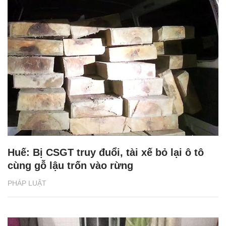
Huế: Bị CSGT truy đuổi, tài xế bỏ lại ô tô
cùng gỗ lậu trốn vào rừng
PHÁP LUẬT