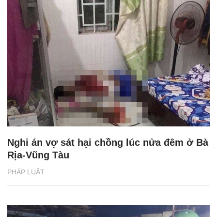
Nghi án vợ sát hại chồng lúc nửa đêm ở Bà
Rịa-Vũng Tàu
PHÁP LUẬT