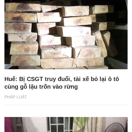
Huế: Bị CSGT truy đuổi, tài xế bỏ lại ô tô
cùng gỗ lậu trốn vào rừng
PHÁP LUẬT