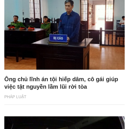
Ông chủ lĩnh án tội hiếp dâm, cô gái giúp
việc tật nguyền lầm lũi rời tòa
PHÁP LUẬT