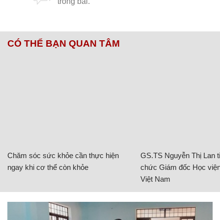
CÓ THỂ BẠN QUAN TÂM
Chăm sóc sức khỏe cần thực hiện
GS.TS Nguyễn Thị Lan ti
ngay khi cơ thể còn khỏe
chức Giám đốc Học viện
Việt Nam