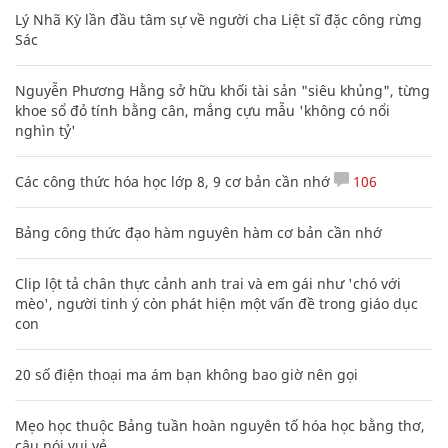
Lý Nhã Kỳ lần đầu tâm sự về người cha Liệt sĩ đặc công rừng
Sác
Nguyễn Phương Hằng sở hữu khối tài sản "siêu khủng", từng
khoe sổ đỏ tính bằng cân, mắng cựu mẫu 'không có nổi
nghìn tỷ'
Các công thức hóa học lớp 8, 9 cơ bản cần nhớ
106
Bảng công thức đạo hàm nguyên hàm cơ bản cần nhớ
Clip lột tả chân thực cảnh anh trai và em gái như 'chó với
mèo', người tinh ý còn phát hiện một vấn đề trong giáo dục
con
20 số điện thoại ma ám bạn không bao giờ nên gọi
Mẹo học thuộc Bảng tuần hoàn nguyên tố hóa học bằng thơ,
câu nói vui vẻ