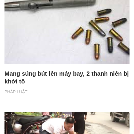
Mang súng bút lên máy bay, 2 thanh niên bị
khởi tố
PHÁP LUẬT