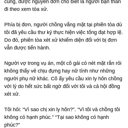
cùng, được nguyên đơn cho biết là người bạn thân
đi theo xem tòa xử.
Phía bị đơn, người chồng vắng mặt tại phiên tòa dù
tôi đã yêu cầu thư ký thực hiện việc tống đạt hợp lệ.
Do đó, phiên tòa xét xử khiếm diện đối với bị đơn
vẫn được tiến hành.
Người vợ trong vụ án, một cô gái có nét mặt rắn rỏi
không thấy vẻ chịu đựng hay nữ tính như những
người phụ nữ khác. Cô ấy yêu cầu xin ly hôn chồng
với lý do hết sức bất ngờ đối với tôi và cả hội đồng
xét xử.
Tôi hỏi: “Vì sao chị xin ly hôn?”. “Vì tôi và chồng tôi
không có hạnh phúc.” “Tại sao không có hạnh
phúc?”