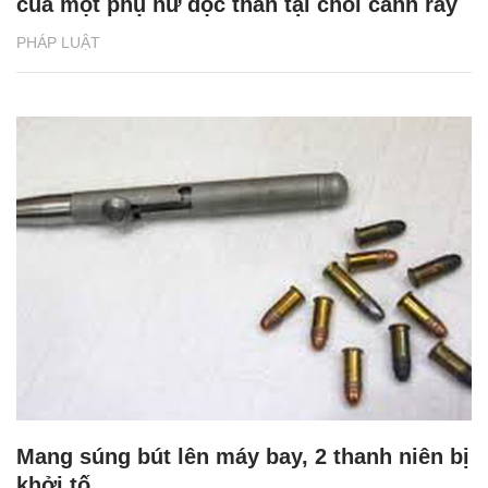
của một phụ nữ độc thân tại chòi canh rẫy
PHÁP LUẬT
Mang súng bút lên máy bay, 2 thanh niên bị
khởi tố