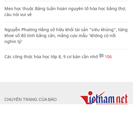
Mẹo học thuộc Bảng tuần hoàn nguyên tố hóa học bằng thơ,
câu nói vui vẻ
Nguyễn Phương Hằng sở hữu khối tài sản "siêu khủng", từng
khoe sổ đỏ tính bằng cân, mắng cựu mẫu 'không có nổi
nghìn tỷ'
Các công thức hóa học lớp 8, 9 cơ bản cần nhớ
106
CHUYÊN TRANG CỦA BÁO
Tòa soạn: Tòa nhà Cục Tần Số, 115 Trần Duy Hưng Hà Nội
Giấy phép hoạt động báo chí: Số 09/GP-BTTTT, Bộ Thông tin và