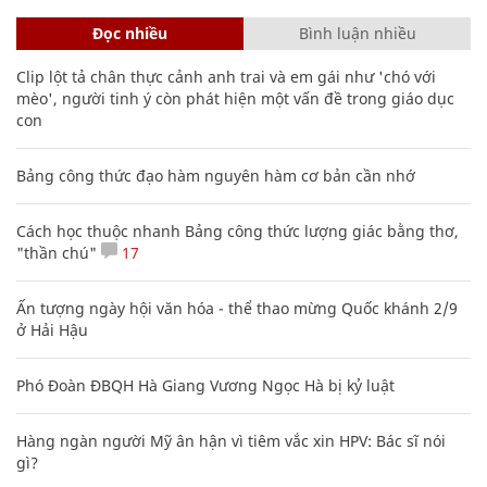
Đọc nhiều
Bình luận nhiều
Clip lột tả chân thực cảnh anh trai và em gái như 'chó với
mèo', người tinh ý còn phát hiện một vấn đề trong giáo dục
con
Bảng công thức đạo hàm nguyên hàm cơ bản cần nhớ
Cách học thuộc nhanh Bảng công thức lượng giác bằng thơ,
"thần chú"
17
Ấn tượng ngày hội văn hóa - thể thao mừng Quốc khánh 2/9
ở Hải Hậu
Phó Đoàn ĐBQH Hà Giang Vương Ngọc Hà bị kỷ luật
Hàng ngàn người Mỹ ân hận vì tiêm vắc xin HPV: Bác sĩ nói
gì?