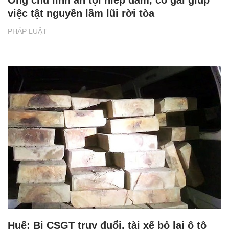
Ông chủ lĩnh án tội hiếp dâm, cô gái giúp
việc tật nguyền lầm lũi rời tòa
PHÁP LUẬT
Huế: Bị CSGT truy đuổi, tài xế bỏ lại ô tô