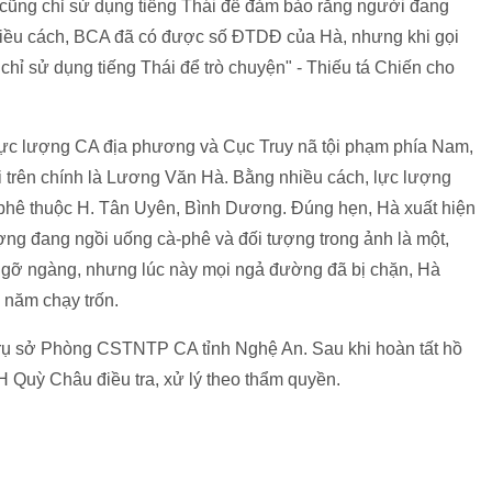
n cũng chỉ sử dụng tiếng Thái để đảm bảo rằng người đang
nhiều cách, BCA đã có được số ĐTDĐ của Hà, nhưng khi gọi
chỉ sử dụng tiếng Thái để trò chuyện" - Thiếu tá Chiến cho
i lực lượng CA địa phương và Cục Truy nã tội phạm phía Nam,
ại trên chính là Lương Văn Hà. Bằng nhiều cách, lực lượng
̀-phê thuộc H. Tân Uyên, Bình Dương. Đúng hẹn, Hà xuất hiện
ợng đang ngồi uống cà-phê và đối tượng trong ảnh là một,
t ngỡ ngàng, nhưng lúc này mọi ngả đường đã bị chặn, Hà
 năm chạy trốn.
rụ sở Phòng CSTNTP CA tỉnh Nghệ An. Sau khi hoàn tất hồ
uỳ Châu điều tra, xử lý theo thẩm quyền.