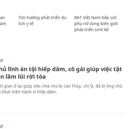
Lan
Tìm hướng phát triển du
BAT Việt Nam tiếp sức
Giám
lịch y tế
phụ nữ vùng biên giới
phát triển sinh kế
ẬT
ủ lĩnh án tội hiếp dâm, cô gái giúp việc tật
 lầm lũi rời tòa
i gian ở lại giúp việc nhà cho bị cáo Thủy, chị Q. đã bị ông chủ
n thực hiện hành vi hiếp dâm.
ẬT