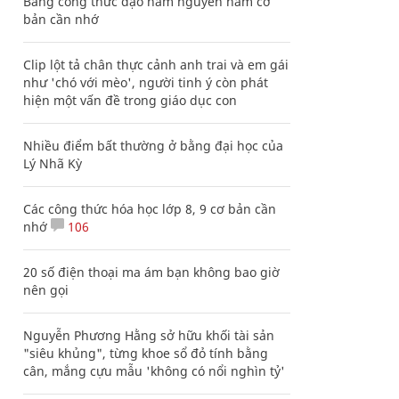
Bảng công thức đạo hàm nguyên hàm cơ
bản cần nhớ
Clip lột tả chân thực cảnh anh trai và em gái
như 'chó với mèo', người tinh ý còn phát
hiện một vấn đề trong giáo dục con
Nhiều điểm bất thường ở bằng đại học của
Lý Nhã Kỳ
Các công thức hóa học lớp 8, 9 cơ bản cần
nhớ
106
20 số điện thoại ma ám bạn không bao giờ
nên gọi
Nguyễn Phương Hằng sở hữu khối tài sản
"siêu khủng", từng khoe sổ đỏ tính bằng
cân, mắng cựu mẫu 'không có nổi nghìn tỷ'