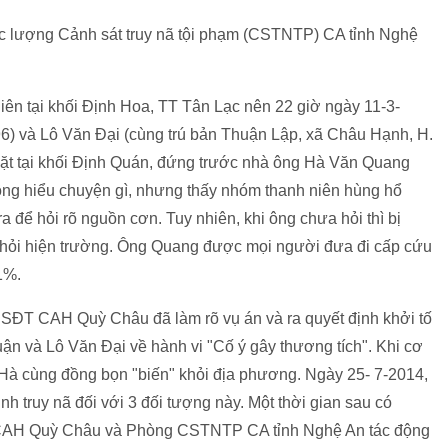
lực lượng Cảnh sát truy nã tội phạm (CSTNTP) CA tỉnh Nghệ
niên tại khối Định Hoa, TT Tân Lạc nên 22 giờ ngày 11-3-
à Lô Văn Đại (cùng trú bản Thuận Lập, xã Châu Hạnh, H.
 mặt tại khối Định Quán, đứng trước nhà ông Hà Văn Quang
 không hiểu chuyện gì, nhưng thấy nhóm thanh niên hùng hổ
 để hỏi rõ nguồn cơn. Tuy nhiên, khi ông chưa hỏi thì bị
y khỏi hiện trường. Ông Quang được mọi người đưa đi cấp cứu
31%.
T CAH Quỳ Châu đã làm rõ vụ án và ra quyết định khởi tố
n và Lô Văn Đại về hành vi "Cố ý gây thương tích". Khi cơ
Hà cùng đồng bọn "biến" khỏi địa phương. Ngày 25- 7-2014,
uy nã đối với 3 đối tượng này. Một thời gian sau có
, CAH Quỳ Châu và Phòng CSTNTP CA tỉnh Nghệ An tác động