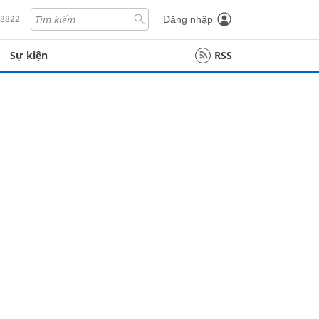
18822
Đăng nhập
Sự kiện
RSS