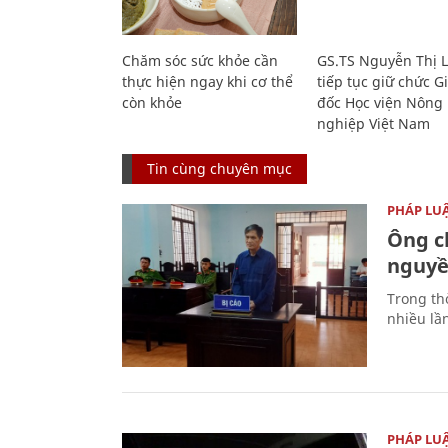
Chăm sóc sức khỏe cần
GS.TS Nguyễn Thị 
thực hiện ngay khi cơ thể
tiếp tục giữ chức 
còn khỏe
đốc Học viện Nông
nghiệp Việt Nam
Tin cùng chuyên mục
PHÁP LU
Ông ch
nguyền
Trong thờ
nhiều lầ
PHÁP LU