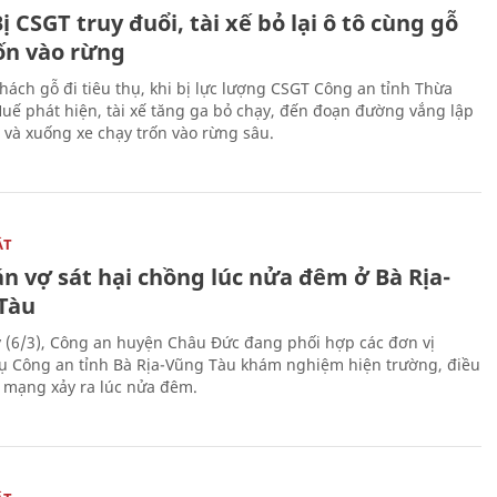
ị CSGT truy đuổi, tài xế bỏ lại ô tô cùng gỗ
rốn vào rừng
hách gỗ đi tiêu thụ, khi bị lực lượng CSGT Công an tỉnh Thừa
Huế phát hiện, tài xế tăng ga bỏ chạy, đến đoạn đường vắng lập
 và xuống xe chạy trốn vào rừng sâu.
ẬT
n vợ sát hại chồng lúc nửa đêm ở Bà Rịa-
Tàu
 (6/3), Công an huyện Châu Đức đang phối hợp các đơn vị
ụ Công an tỉnh Bà Rịa-Vũng Tàu khám nghiệm hiện trường, điều
n mạng xảy ra lúc nửa đêm.