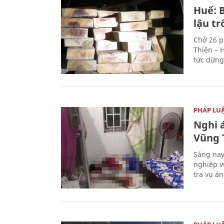
Huế: B
lậu t
Chở 26 p
Thiên – 
tức dừng
PHÁP LU
Nghi á
Vũng 
Sáng nay
nghiệp v
tra vụ á