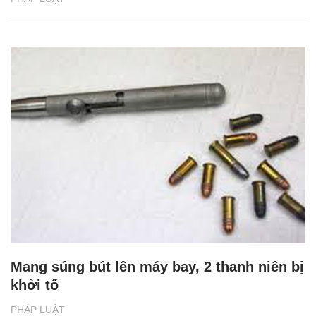
Mang súng bút lên máy bay, 2 thanh niên bị
khởi tố
PHÁP LUẬT