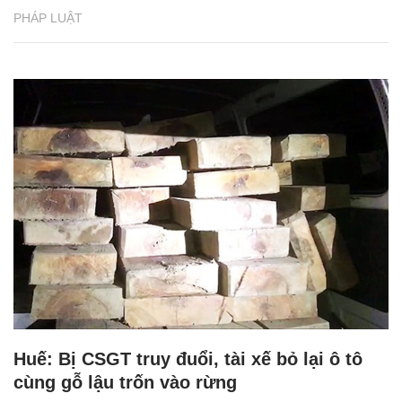
PHÁP LUẬT
Huế: Bị CSGT truy đuổi, tài xế bỏ lại ô tô
cùng gỗ lậu trốn vào rừng