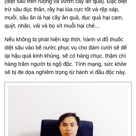
(diệt sâu trên ruộng và vườn cây ăn quả). Đặc biệt
trừ sâu đục thân, rầy hại lúa cực tốt và rệp sáp,
muỗi, sâu ăn lá hại cây ăn quả, đục quả hại cam,
quýt, nhãn, vải và bọ xít muỗi hại chè…
Nếu không bị phát hiện kịp thời, hành vi đổ thuốc
diệt sâu vào bể nước phục vụ cho đám cưới sẽ để
lại hậu quả kinh khủng, sẽ có hàng chục, thậm chí
hàng trăm người bị ngộ độc. Tính mạng, sức khỏe
sẽ bị đe dọa nghiêm trọng từ hành vi đầu độc này.