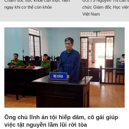
Chăm sóc sức khỏe cần thực hiện
GS.TS Nguyễn Thị Lan ti
ngay khi cơ thể còn khỏe
chức Giám đốc Học viện
Việt Nam
Ông chủ lĩnh án tội hiếp dâm, cô gái giúp
việc tật nguyền lầm lũi rời tòa