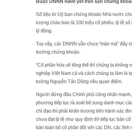
Buộc DNNN niêm yết trên sàn chứng khoá
Số liệu từ Uỷ ban chứng khoán Nhà nước cho 
lượng chào bán là 100 triệu cổ phiếu, tỷ lệ s
tỷ đồng.
Tuy vậy, các DNNN vẫn chưa “mặn mà” đẩy nha
trường chứng khoán.
“Cổ phần hóa về tổng thể thì chúng ta không
nghiệp Việt Nam cả và cách chúng ta làm là tạ
tướng Nguyễn Tấn Dũng nêu quan điểm.
Người đứng đầu Chính phủ cũng nhấn mạnh, 
phương tiếp tục rà soát bổ sung danh mục c
chỉ đạo thì phải khẩn trương tiến hành xác đ
chưa đạt tỷ lệ như quy định thì tiếp tục bán
bán toàn bộ cổ phần đối với các DN, các lĩn