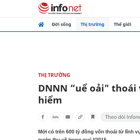
Đời sống
Thị trường
Thế giới
THỊ TRƯỜNG
DNNN “uể oải" thoái 
hiểm
Mới có trên 600 tỷ đồng vốn thoái từ lĩnh
nước thu về trong quý I/2015.