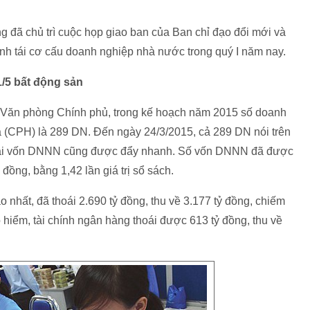
đã chủ trì cuộc họp giao ban của Ban chỉ đạo đổi mới và
ình tái cơ cấu doanh nghiệp nhà nước trong quý I năm nay.
/5 bất động sản
Văn phòng Chính phủ, trong kế hoạch năm 2015 số doanh
 (CPH) là 289 DN. Đến ngày 24/3/2015, cả 289 DN nói trên
hoái vốn DNNN cũng được đẩy nhanh. Số vốn DNNN đã được
ỷ đồng, bằng 1,42 lần giá trị sổ sách.
o nhất, đã thoái 2.690 tỷ đồng, thu về 3.177 tỷ đồng, chiếm
o hiểm, tài chính ngân hàng thoái được 613 tỷ đồng, thu về