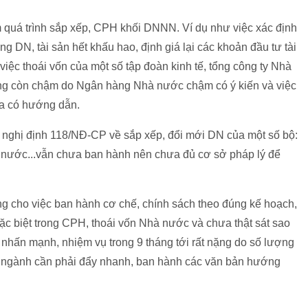
quá trình sắp xếp, CPH khối DNNN. Ví dụ như việc xác định
năng DN, tài sản hết khấu hao, định giá lại các khoản đầu tư tài
iệc thoái vốn của một số tập đoàn kinh tế, tổng công ty Nhà
hàng còn chậm do Ngân hàng Nhà nước chậm có ý kiến và việc
ưa có hướng dẫn.
 nghị định 118/NĐ-CP về sắp xếp, đổi mới DN của một số bộ:
nước...vẫn chưa ban hành nên chưa đủ cơ sở pháp lý để
ng cho việc ban hành cơ chế, chính sách theo đúng kế hoạch,
ặc biệt trong CPH, thoái vốn Nhà nước và chưa thật sát sao
à nhấn mạnh, nhiệm vụ trong 9 tháng tới rất nặng do số lượng
 ngành cần phải đẩy nhanh, ban hành các văn bản hướng