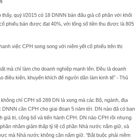
n
thấy, quý I/2015 có 18 DNNN bán đấu giá cổ phần với khối
ố cổ phiếu bán được đạt 40%, với tổng số tiền thu được là 805
nh việc CPH song song với niêm yết cổ phiếu trên thị
 mất mà chỉ làm cho doanh nghiệp mạnh lên. Đều là doanh
o điều kiện, khuyến khích để người dân làm kinh tế” - Thủ
không chỉ CPH số 289 DN là xong mà các Bộ, ngành, địa
ác DNNN cần CPH cho giai đoạn 5 năm tới. DN nào đã có ban
ịnh giá trị, công bố và tiến hành CPH. DN nào CPH rồi nhưng
 cổ phần nhằm giảm thấp tỷ lệ cổ phần Nhà nước nắm giữ, và
h vực mà Nhà nước không cần nắm giữ. “Bắt buộc phải niêm