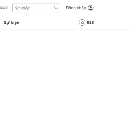
18822
Đăng nhập
Sự kiện
RSS