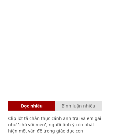
Đọc nhiều
Bình luận nhiều
Clip lột tả chân thực cảnh anh trai và em gái
như 'chó với mèo', người tinh ý còn phát
hiện một vấn đề trong giáo dục con