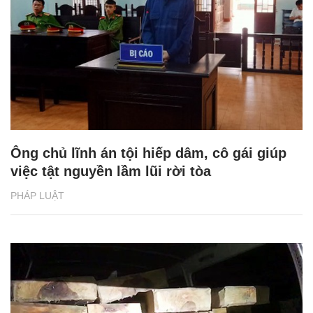
Ông chủ lĩnh án tội hiếp dâm, cô gái giúp
việc tật nguyền lầm lũi rời tòa
PHÁP LUẬT