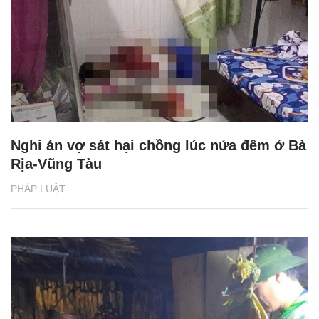
Nghi án vợ sát hại chồng lúc nửa đêm ở Bà
Rịa-Vũng Tàu
PHÁP LUẬT