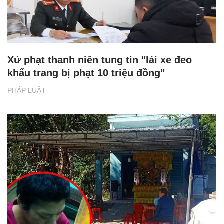
Xử phạt thanh niên tung tin "lái xe đeo
khẩu trang bị phạt 10 triệu đồng"
PHÁP LUẬT