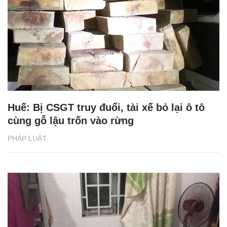
Huế: Bị CSGT truy đuổi, tài xế bỏ lại ô tô
cùng gỗ lậu trốn vào rừng
PHÁP LUẬT