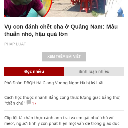
Vụ con đánh chết cha ở Quảng Nam: Mâu
thuẫn nhỏ, hậu quả lớn
PHÁP LUẬT
XEM THÊM BÀI VIẾT
Đọc nhiều
Bình luận nhiều
Phó Đoàn ĐBQH Hà Giang Vương Ngọc Hà bị kỷ luật
Cách học thuộc nhanh Bảng công thức lượng giác bằng thơ,
"thần chú"
17
Clip lột tả chân thực cảnh anh trai và em gái như 'chó với
mèo', người tinh ý còn phát hiện một vấn đề trong giáo dục