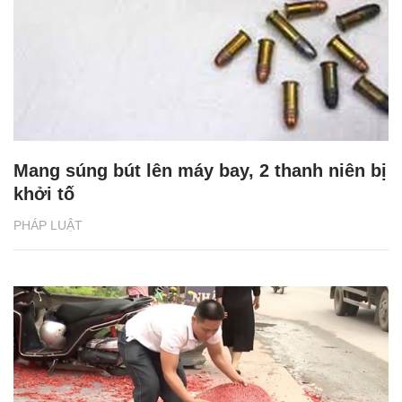
Mang súng bút lên máy bay, 2 thanh niên bị
khởi tố
PHÁP LUẬT