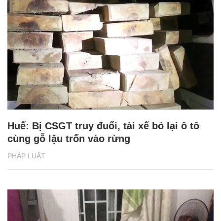
Huế: Bị CSGT truy đuổi, tài xế bỏ lại ô tô
cùng gỗ lậu trốn vào rừng
PHÁP LUẬT