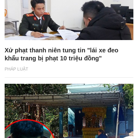
Xử phạt thanh niên tung tin "lái xe đeo
khẩu trang bị phạt 10 triệu đồng"
PHÁP LUẬT