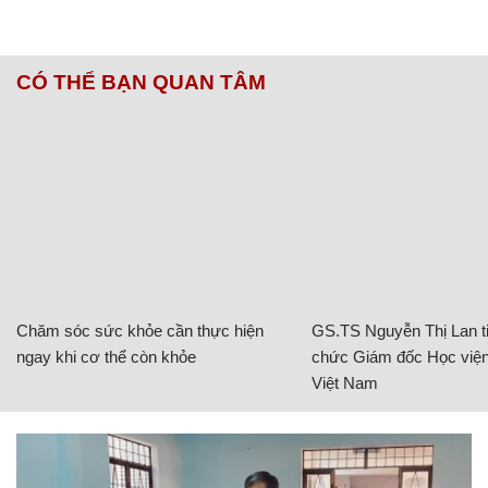
CÓ THỂ BẠN QUAN TÂM
Chăm sóc sức khỏe cần thực hiện
GS.TS Nguyễn Thị Lan ti
ngay khi cơ thể còn khỏe
chức Giám đốc Học viện
Việt Nam