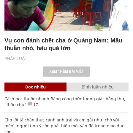
Vụ con đánh chết cha ở Quảng Nam: Mâu
thuẫn nhỏ, hậu quả lớn
PHÁP LUẬT
XEM THÊM BÀI VIẾT
Đọc nhiều
Bình luận nhiều
Cách học thuộc nhanh Bảng công thức lượng giác bằng thơ,
"thần chú"
17
Clip lột tả chân thực cảnh anh trai và em gái như 'chó với
mèo', người tinh ý còn phát hiện một vấn đề trong giáo dục
con