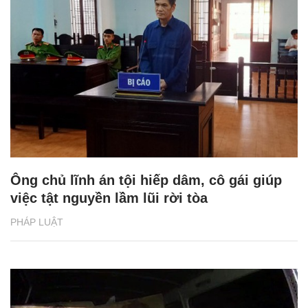
Ông chủ lĩnh án tội hiếp dâm, cô gái giúp
việc tật nguyền lầm lũi rời tòa
PHÁP LUẬT