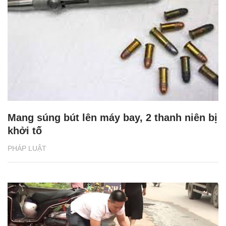
Mang súng bút lên máy bay, 2 thanh niên bị
khởi tố
PHÁP LUẬT