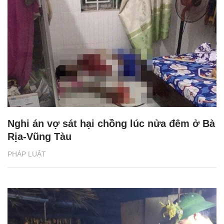
Nghi án vợ sát hại chồng lúc nửa đêm ở Bà
Rịa-Vũng Tàu
PHÁP LUẬT