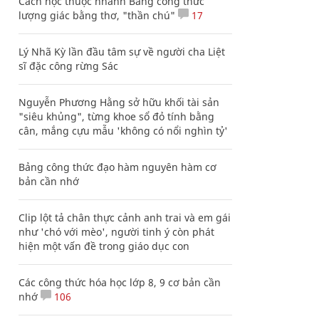
Cách học thuộc nhanh Bảng công thức
lượng giác bằng thơ, "thần chú"
17
Lý Nhã Kỳ lần đầu tâm sự về người cha Liệt
sĩ đặc công rừng Sác
Nguyễn Phương Hằng sở hữu khối tài sản
"siêu khủng", từng khoe sổ đỏ tính bằng
cân, mắng cựu mẫu 'không có nổi nghìn tỷ'
Bảng công thức đạo hàm nguyên hàm cơ
bản cần nhớ
Clip lột tả chân thực cảnh anh trai và em gái
như 'chó với mèo', người tinh ý còn phát
hiện một vấn đề trong giáo dục con
Các công thức hóa học lớp 8, 9 cơ bản cần
nhớ
106