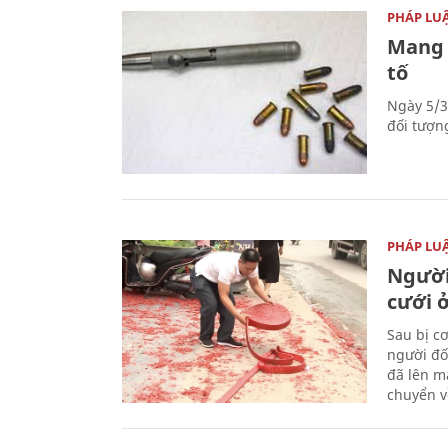
PHÁP LU
Mang 
tố
Ngày 5/3
đối tượn
PHÁP LU
Người
cưới ở
Sau bị c
người đố
đã lên m
chuyển v