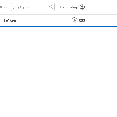
18822
Đăng nhập
Sự kiện
RSS