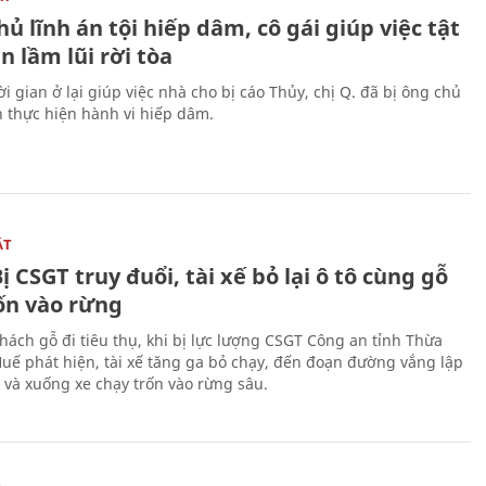
ủ lĩnh án tội hiếp dâm, cô gái giúp việc tật
 lầm lũi rời tòa
i gian ở lại giúp việc nhà cho bị cáo Thủy, chị Q. đã bị ông chủ
n thực hiện hành vi hiếp dâm.
ẬT
ị CSGT truy đuổi, tài xế bỏ lại ô tô cùng gỗ
rốn vào rừng
hách gỗ đi tiêu thụ, khi bị lực lượng CSGT Công an tỉnh Thừa
Huế phát hiện, tài xế tăng ga bỏ chạy, đến đoạn đường vắng lập
 và xuống xe chạy trốn vào rừng sâu.