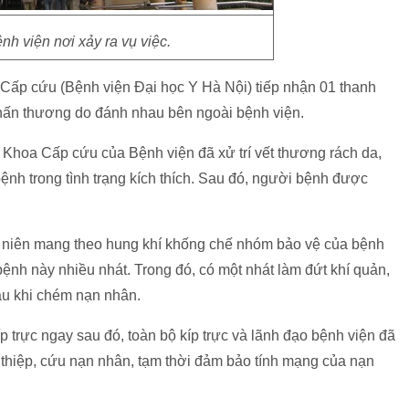
nh viện nơi xảy ra vụ việc.
Cấp cứu (Bệnh viện Đại học Y Hà Nội) tiếp nhận 01 thanh
hấn thương do đánh nhau bên ngoài bệnh viện.
i Khoa Cấp cứu của Bệnh viện đã xử trí vết thương rách da,
h trong tình trạng kích thích. Sau đó, người bệnh được
h niên mang theo hung khí khống chế nhóm bảo vệ của bệnh
nh này nhiều nhát. Trong đó, có một nhát làm đứt khí quản,
au khi chém nạn nhân.
íp trực ngay sau đó, toàn bộ kíp trực và lãnh đạo bệnh viện đã
thiệp, cứu nạn nhân, tạm thời đảm bảo tính mạng của nạn