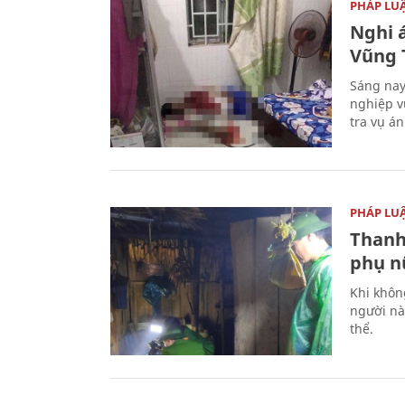
PHÁP LU
Nghi á
Vũng 
Sáng nay
nghiệp v
tra vụ á
PHÁP LU
Thanh
phụ nữ
Khi khôn
người nà
thể.