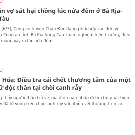
ẬT
n vợ sát hại chồng lúc nửa đêm ở Bà Rịa-
Tàu
 (6/3), Công an huyện Châu Đức đang phối hợp các đơn vị
ụ Công an tỉnh Bà Rịa-Vũng Tàu khám nghiệm hiện trường, điều
n mạng xảy ra lúc nửa đêm.
ẬT
 Hóa: Điều tra cái chết thương tâm của một
 độc thân tại chòi canh rẫy
g thấy người thân trở về, gia đình nạn nhân đi tìm thì phát hiện
y đã tử vong trên chòi canh rẫy với nhiều vết thương trên cơ