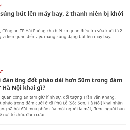
ẬT
súng bút lên máy bay, 2 thanh niên bị khởi
, Công an TP Hải Phòng cho biết cơ quan điều tra vừa khởi tố 2
g vì liên quan đến việc mang súng dạng bút lên máy bay.
ẬT
 đàn ông đốt pháo dài hơn 50m trong đám
 Hà Nội khai gì?
ơ quan công an tạm giữ hình sự, đối tượng Trần Văn Khang,
t pháo trong đám cưới ở xã Phù Lỗ (Sóc Sơn, Hà Nội) khai nhận
ạng xã hội đặt mua pháo của một người lạ mặt, được người bán
ề nơi tổ chức đám cưới.