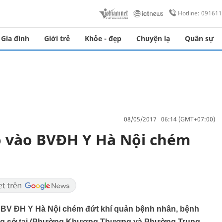
Hotline: 09161
Gia đình
Giới trẻ
Khỏe - đẹp
Chuyện lạ
Quân sự
08/05/2017 06:14 (GMT+07:00)
ao vào BVĐH Y Hà Nội chém
ào BV ĐH Y Hà Nội chém đứt khí quản bệnh nhân, bệnh
ờng sở tại (Phường Khương Thượng và Phường Trung