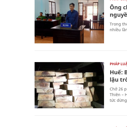
Ông ch
nguyền
Trong thờ
nhiều lầ
PHÁP LU
Huế: B
lậu t
Chở 26 p
Thiên – 
tức dừng