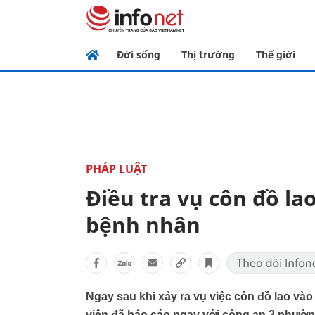
Đời sống
Thị trường
Thế giới
PHÁP LUẬT
Điều tra vụ côn đồ l
bệnh nhân
Ngay sau khi xảy ra vụ việc côn đồ lao v
viện đã báo cáo ngay với công an 2 phư