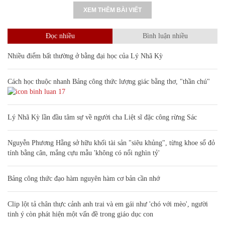
XEM THÊM BÀI VIẾT
Đọc nhiều
Bình luận nhiều
Nhiều điểm bất thường ở bằng đại học của Lý Nhã Kỳ
Cách học thuộc nhanh Bảng công thức lượng giác bằng thơ, "thần chú"
17
Lý Nhã Kỳ lần đầu tâm sự về người cha Liệt sĩ đặc công rừng Sác
Nguyễn Phương Hằng sở hữu khối tài sản "siêu khủng", từng khoe sổ đỏ
tính bằng cân, mắng cựu mẫu 'không có nổi nghìn tỷ'
Bảng công thức đạo hàm nguyên hàm cơ bản cần nhớ
Clip lột tả chân thực cảnh anh trai và em gái như 'chó với mèo', người
tinh ý còn phát hiện một vấn đề trong giáo dục con