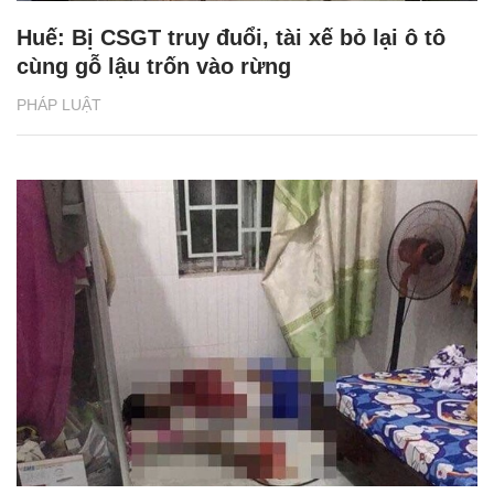
Huế: Bị CSGT truy đuổi, tài xế bỏ lại ô tô
cùng gỗ lậu trốn vào rừng
PHÁP LUẬT