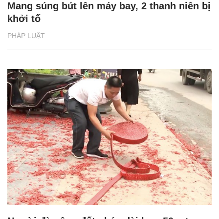
Mang súng bút lên máy bay, 2 thanh niên bị
khởi tố
PHÁP LUẬT