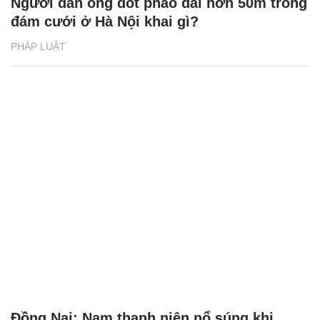
Người đàn ông đốt pháo dài hơn 50m trong
đám cưới ở Hà Nội khai gì?
PHÁP LUẬT
Đồng Nai: Nam thanh niên nổ súng khi