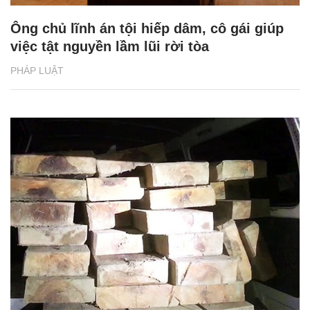
Ông chủ lĩnh án tội hiếp dâm, cô gái giúp
việc tật nguyền lầm lũi rời tòa
PHÁP LUẬT