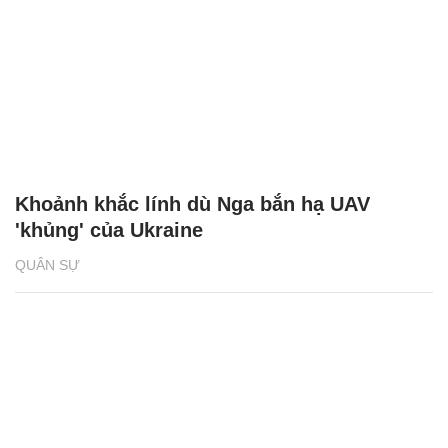
Khoảnh khắc lính dù Nga bắn hạ UAV
'khủng' của Ukraine
QUÂN SỰ