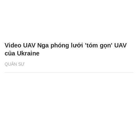
Video UAV Nga phóng lưới 'tóm gọn' UAV
của Ukraine
QUÂN SỰ