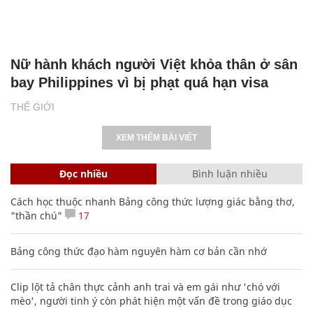
Nữ hành khách người Việt khỏa thân ở sân
bay Philippines vì bị phạt quá hạn visa
THẾ GIỚI
XEM THÊM BÀI VIẾT
Đọc nhiều
Bình luận nhiều
Cách học thuộc nhanh Bảng công thức lượng giác bằng thơ,
"thần chú"
17
Bảng công thức đạo hàm nguyên hàm cơ bản cần nhớ
Clip lột tả chân thực cảnh anh trai và em gái như 'chó với
mèo', người tinh ý còn phát hiện một vấn đề trong giáo dục