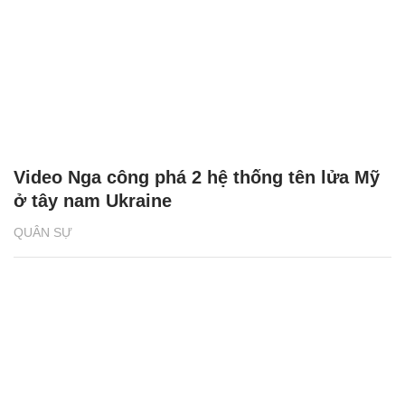
Video Nga công phá 2 hệ thống tên lửa Mỹ
ở tây nam Ukraine
QUÂN SỰ