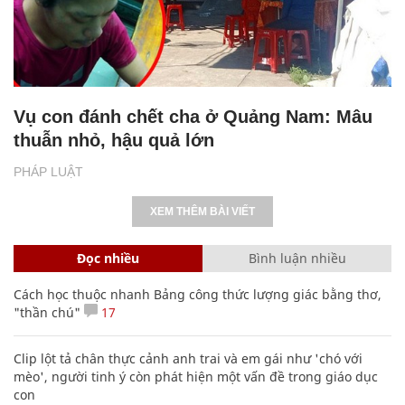
Vụ con đánh chết cha ở Quảng Nam: Mâu
thuẫn nhỏ, hậu quả lớn
PHÁP LUẬT
XEM THÊM BÀI VIẾT
Đọc nhiều
Bình luận nhiều
Cách học thuộc nhanh Bảng công thức lượng giác bằng thơ,
"thần chú"
17
Clip lột tả chân thực cảnh anh trai và em gái như 'chó với
mèo', người tinh ý còn phát hiện một vấn đề trong giáo dục
con