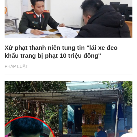
Xử phạt thanh niên tung tin "lái xe đeo
khẩu trang bị phạt 10 triệu đồng"
PHÁP LUẬT