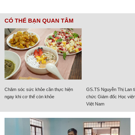
CÓ THỂ BẠN QUAN TÂM
Chăm sóc sức khỏe cần thực hiện
GS.TS Nguyễn Thị Lan ti
ngay khi cơ thể còn khỏe
chức Giám đốc Học viện
Việt Nam