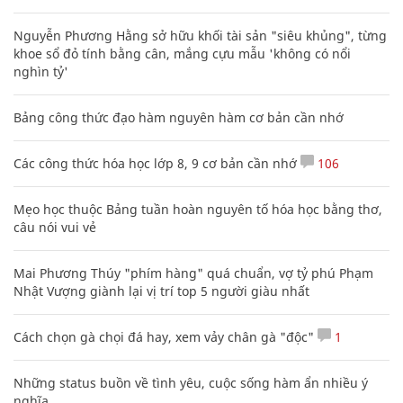
Nguyễn Phương Hằng sở hữu khối tài sản "siêu khủng", từng
khoe sổ đỏ tính bằng cân, mắng cựu mẫu 'không có nổi
nghìn tỷ'
Bảng công thức đạo hàm nguyên hàm cơ bản cần nhớ
Các công thức hóa học lớp 8, 9 cơ bản cần nhớ
106
Mẹo học thuộc Bảng tuần hoàn nguyên tố hóa học bằng thơ,
câu nói vui vẻ
Mai Phương Thúy "phím hàng" quá chuẩn, vợ tỷ phú Phạm
Nhật Vượng giành lại vị trí top 5 người giàu nhất
Cách chọn gà chọi đá hay, xem vảy chân gà "độc"
1
Những status buồn về tình yêu, cuộc sống hàm ẩn nhiều ý
nghĩa