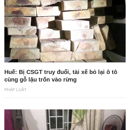
Huế: Bị CSGT truy đuổi, tài xế bỏ lại ô tô
cùng gỗ lậu trốn vào rừng
PHÁP LUẬT