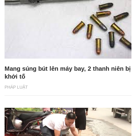
Mang súng bút lên máy bay, 2 thanh niên bị
khởi tố
PHÁP LUẬT