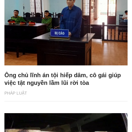
Ông chủ lĩnh án tội hiếp dâm, cô gái giúp
việc tật nguyền lầm lũi rời tòa
PHÁP LUẬT