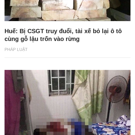
Huế: Bị CSGT truy đuổi, tài xế bỏ lại ô tô
cùng gỗ lậu trốn vào rừng
PHÁP LUẬT