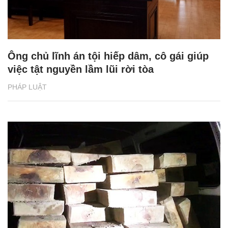
Ông chủ lĩnh án tội hiếp dâm, cô gái giúp
việc tật nguyền lầm lũi rời tòa
PHÁP LUẬT