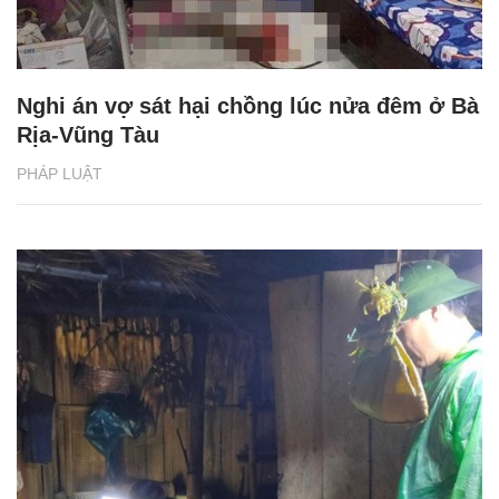
Nghi án vợ sát hại chồng lúc nửa đêm ở Bà
Rịa-Vũng Tàu
PHÁP LUẬT