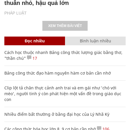
thuẫn nhỏ, hậu quả lớn
PHÁP LUẬT
XEM THÊM BÀI VIẾT
Đọc nhiều
Bình luận nhiều
Cách học thuộc nhanh Bảng công thức lượng giác bằng thơ,
"thần chú"
17
Bảng công thức đạo hàm nguyên hàm cơ bản cần nhớ
Clip lột tả chân thực cảnh anh trai và em gái như 'chó với
mèo', người tinh ý còn phát hiện một vấn đề trong giáo dục
con
Nhiều điểm bất thường ở bằng đại học của Lý Nhã Kỳ
Các công thức hóa học lớp 8, 9 cơ bản cần nhớ
106