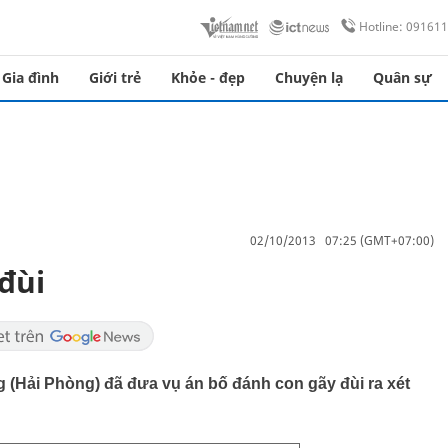
Hotline: 09161
Gia đình
Giới trẻ
Khỏe - đẹp
Chuyện lạ
Quân sự
02/10/2013 07:25 (GMT+07:00)
 đùi
(Hải Phòng) đã đưa vụ án bố đánh con gãy đùi ra xét