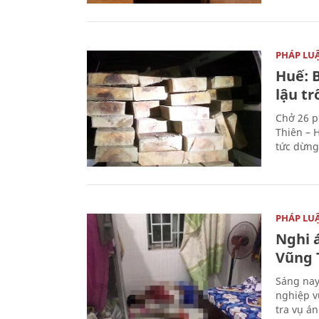
PHÁP LU
Huế: B
lậu t
Chở 26 p
Thiên – 
tức dừng
PHÁP LU
Nghi á
Vũng 
Sáng nay
nghiệp v
tra vụ á