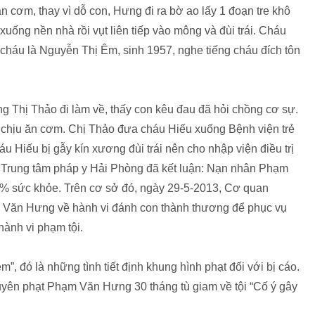
 cơm, thay vì dỗ con, Hưng đi ra bờ ao lấy 1 đoạn tre khô
uống nền nhà rồi vụt liên tiếp vào mông và đùi trái. Cháu
cháu là Nguyễn Thị Êm, sinh 1957, nghe tiếng cháu đích tôn
g Thị Thảo đi làm về, thấy con kêu đau đã hỏi chồng cơ sự.
chịu ăn cơm. Chị Thảo đưa cháu Hiếu xuống Bệnh viện trẻ
 Hiếu bị gẫy kín xương đùi trái nên cho nhập viện điều trị
a Trung tâm pháp y Hải Phòng đã kết luận: Nạn nhân Phạm
 21% sức khỏe. Trên cơ sở đó, ngày 29-5-2013, Cơ quan
ăn Hưng về hành vi đánh con thành thương để phục vụ
hành vi phạm tội.
m”, đó là những tình tiết định khung hình phạt đối với bị cáo.
ên phạt Phạm Văn Hưng 30 tháng tù giam về tội “Cố ý gây