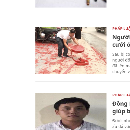
PHÁP LU
Người
cưới ở
Sau bị c
người đố
đã lên m
chuyển v
PHÁP LU
Đồng 
giúp 
Được nhờ
ẩu đả vớ