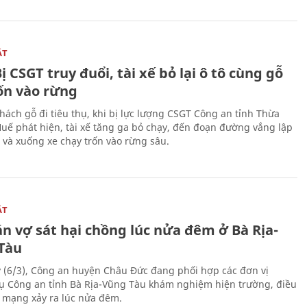
ẬT
ị CSGT truy đuổi, tài xế bỏ lại ô tô cùng gỗ
rốn vào rừng
hách gỗ đi tiêu thụ, khi bị lực lượng CSGT Công an tỉnh Thừa
Huế phát hiện, tài xế tăng ga bỏ chạy, đến đoạn đường vắng lập
 và xuống xe chạy trốn vào rừng sâu.
ẬT
n vợ sát hại chồng lúc nửa đêm ở Bà Rịa-
Tàu
 (6/3), Công an huyện Châu Đức đang phối hợp các đơn vị
ụ Công an tỉnh Bà Rịa-Vũng Tàu khám nghiệm hiện trường, điều
n mạng xảy ra lúc nửa đêm.