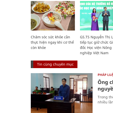
Chăm sóc sức khỏe cần
GS.TS Nguyễn Thị 
thực hiện ngay khi cơ thể
tiếp tục giữ chức 
còn khỏe
đốc Học viện Nông
nghiệp Việt Nam
Tin cùng chuyên mục
PHÁP LU
Ông ch
nguyền
Trong thờ
nhiều lầ