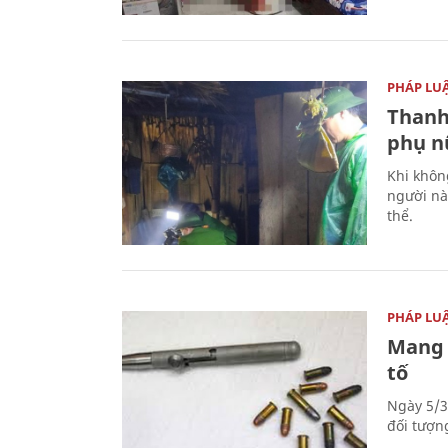
PHÁP LU
Thanh
phụ nữ
Khi khôn
người nà
thể.
PHÁP LU
Mang 
tố
Ngày 5/3
đối tượn