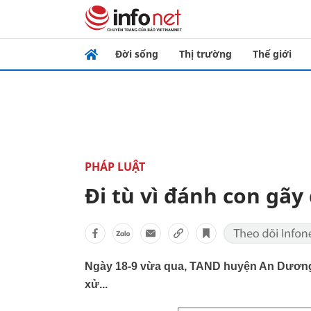
Đời sống
Thị trường
Thế giới
PHÁP LUẬT
Đi tù vì đánh con gãy
Ngày 18-9 vừa qua, TAND huyện An Dương 
xử...