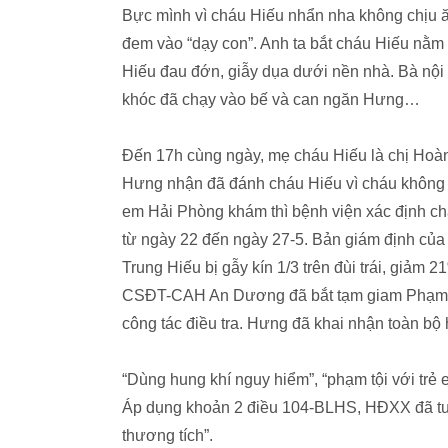
Bực mình vì cháu Hiếu nhẩn nha không chịu ăn
đem vào “dạy con”. Anh ta bắt cháu Hiếu nằm x
Hiếu đau đớn, giẫy dụa dưới nền nhà. Bà nội 
khóc đã chạy vào bế và can ngăn Hưng…
Đến 17h cùng ngày, mẹ cháu Hiếu là chị Hoàn
Hưng nhận đã đánh cháu Hiếu vì cháu không 
em Hải Phòng khám thì bệnh viện xác định cháu
từ ngày 22 đến ngày 27-5. Bản giám định củ
Trung Hiếu bị gẫy kín 1/3 trên đùi trái, giảm
CSĐT-CAH An Dương đã bắt tạm giam Phạm V
công tác điều tra. Hưng đã khai nhận toàn bộ 
“Dùng hung khí nguy hiểm”, “phạm tội với trẻ e
Áp dụng khoản 2 điều 104-BLHS, HĐXX đã tuy
thương tích”.