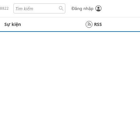
18822
Đăng nhập
Sự kiện
RSS