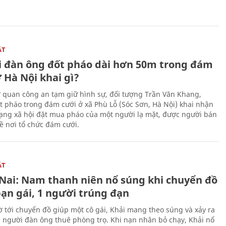
ẬT
 đàn ông đốt pháo dài hơn 50m trong đám
 Hà Nội khai gì?
ơ quan công an tạm giữ hình sự, đối tượng Trần Văn Khang,
t pháo trong đám cưới ở xã Phù Lỗ (Sóc Sơn, Hà Nội) khai nhận
ạng xã hội đặt mua pháo của một người lạ mặt, được người bán
ề nơi tổ chức đám cưới.
ẬT
Nai: Nam thanh niên nổ súng khi chuyển đồ
bạn gái, 1 người trúng đạn
 tới chuyển đồ giúp một cô gái, Khải mang theo súng và xảy ra
i người đàn ông thuê phòng trọ. Khi nạn nhân bỏ chạy, Khải nổ