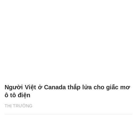
Người Việt ở Canada thắp lửa cho giấc mơ
ô tô điện
THỊ TRƯỜNG