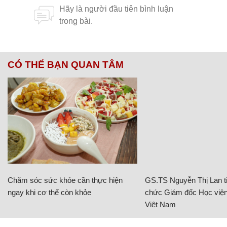
CÓ THỂ BẠN QUAN TÂM
Chăm sóc sức khỏe cần thực hiện
GS.TS Nguyễn Thị Lan ti
ngay khi cơ thể còn khỏe
chức Giám đốc Học viện
Việt Nam