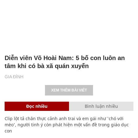
Diễn viên Võ Hoài Nam: 5 bố con luôn an
tâm khi có bà xã quán xuyến
GIA ĐÌNH
XEM THÊM BÀI VIẾT
Đọc nhiều
Bình luận nhiều
Clip lột tả chân thực cảnh anh trai và em gái như 'chó với
mèo', người tinh ý còn phát hiện một vấn đề trong giáo dục
con