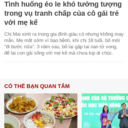
Tình huống éo le khó tưởng tượng
trong vụ tranh chấp của cô gái trẻ
với mẹ kế
Chị Mai sinh ra trong gia đình giàu có nhưng không may
mắn. Mẹ mất sớm vì bạo bệnh, khi chị 18 tuổi, bố mới
''đi bước nữa''. 3 năm sau, bố lại gặp tai nạn tử vong,
để lại con gái sống với mẹ kế mà chưa kịp di chúc.
CÓ THỂ BẠN QUAN TÂM