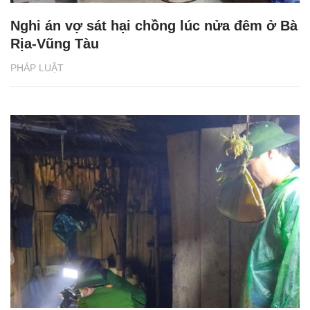
Nghi án vợ sát hại chồng lúc nửa đêm ở Bà
Rịa-Vũng Tàu
PHÁP LUẬT