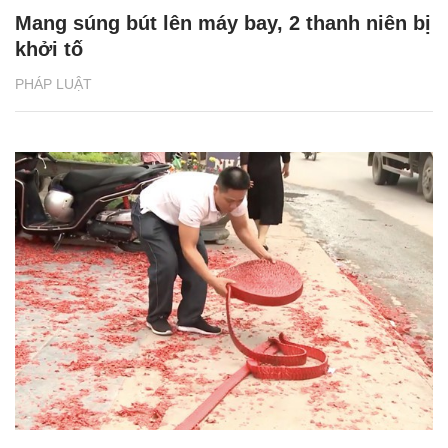
Mang súng bút lên máy bay, 2 thanh niên bị
khởi tố
PHÁP LUẬT