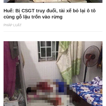
Huế: Bị CSGT truy đuổi, tài xế bỏ lại ô tô
cùng gỗ lậu trốn vào rừng
PHÁP LUẬT