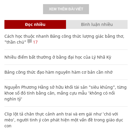
XEM THÊM BÀI VIẾT
Đọc nhiều
Bình luận nhiều
Cách học thuộc nhanh Bảng công thức lượng giác bằng thơ,
"thần chú"
17
Nhiều điểm bất thường ở bằng đại học của Lý Nhã Kỳ
Bảng công thức đạo hàm nguyên hàm cơ bản cần nhớ
Nguyễn Phương Hằng sở hữu khối tài sản "siêu khủng", từng
khoe sổ đỏ tính bằng cân, mắng cựu mẫu 'không có nổi
nghìn tỷ'
Clip lột tả chân thực cảnh anh trai và em gái như 'chó với
mèo', người tinh ý còn phát hiện một vấn đề trong giáo dục
con