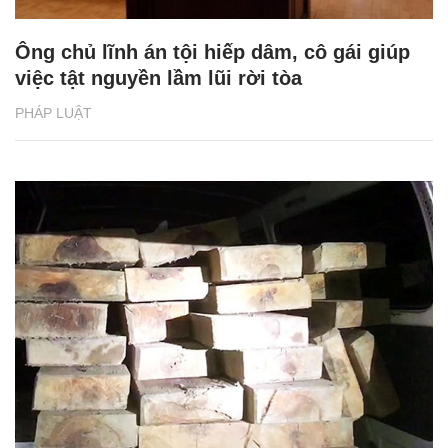
Ông chủ lĩnh án tội hiếp dâm, cô gái giúp
việc tật nguyền lầm lũi rời tòa
PHÁP LUẬT