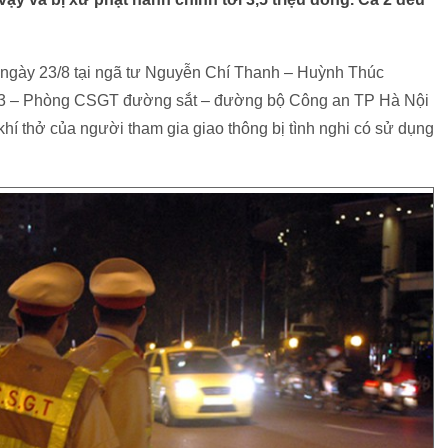
 ngày 23/8 tại ngã tư Nguyễn Chí Thanh – Huỳnh Thúc
ố 3 – Phòng CSGT đường sắt – đường bộ Công an TP Hà Nội
hí thở của người tham gia giao thông bị tình nghi có sử dụng