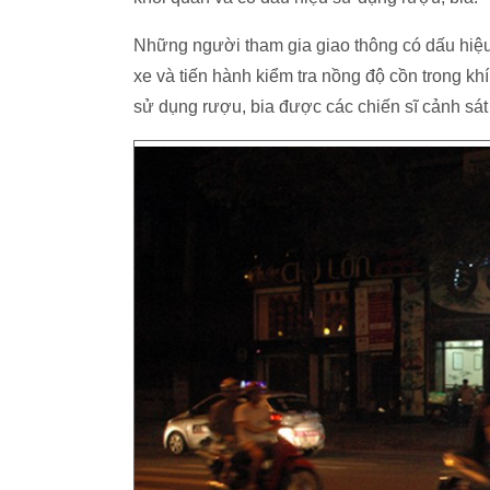
Những người tham gia giao thông có dấu hiệu
xe và tiến hành kiểm tra nồng độ cồn trong k
sử dụng rượu, bia được các chiến sĩ cảnh sát 