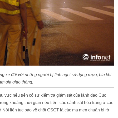
g xe đối với những người bị tình nghi sử dụng rượu, bia khi
am gia giao thông.
u vực nêu trên có sự kiểm tra giám sát của lãnh đạo Cục
ng khoảng thời gian nêu trên, các cảnh sát hóa trang ở các
Nội liên tục báo về chốt CSGT là các ma men chuẩn bị rời