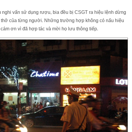
 nghi vấn sử dụng rượu, bia đều bị CSGT ra hiệu lệnh dừng
hí thở của từng người. Những trường hợp không có nấu hiệu
cám ơn vì đã hợp tác và mời họ lưu thông tiếp.