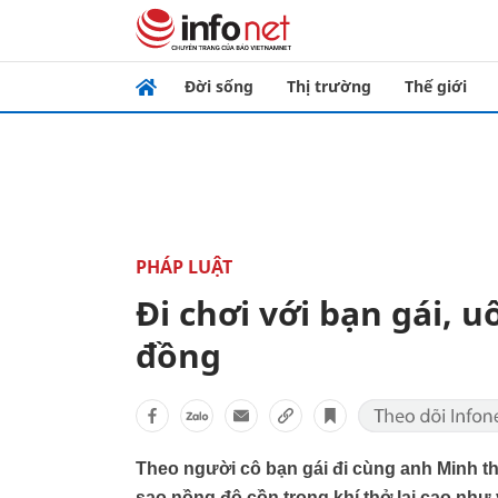
Đời sống
Thị trường
Thế giới
PHÁP LUẬT
Đi chơi với bạn gái, u
đồng
Theo người cô bạn gái đi cùng anh Minh th
sao nồng độ cồn trong khí thở lại cao như 