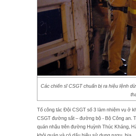
Các chiến sĩ CSGT chuẩn bị ra hiệu lệnh dừn
th
Tổ công tác Đội CSGT số 3 làm nhiệm vụ ở kh
CSGT đường sắt – đường bộ - Bộ Công an. Tro
quán nhậu trên đường Huỳnh Thúc Kháng, Hà 
khỏi quán và có dấu hiệu sử dụng rượu, bia.