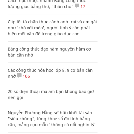
Cách học thuộc nhanh Bảng công thức
lượng giác bằng thơ, "thần chú"
17
Clip lột tả chân thực cảnh anh trai và em gái
như 'chó với mèo', người tinh ý còn phát
hiện một vấn đề trong giáo dục con
Bảng công thức đạo hàm nguyên hàm cơ
bản cần nhớ
Các công thức hóa học lớp 8, 9 cơ bản cần
nhớ
106
20 số điện thoại ma ám bạn không bao giờ
nên gọi
Nguyễn Phương Hằng sở hữu khối tài sản
"siêu khủng", từng khoe sổ đỏ tính bằng
cân, mắng cựu mẫu 'không có nổi nghìn tỷ'