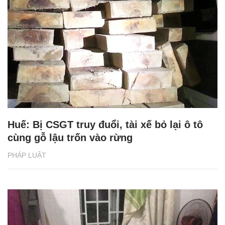
Huế: Bị CSGT truy đuổi, tài xế bỏ lại ô tô
cùng gỗ lậu trốn vào rừng
PHÁP LUẬT