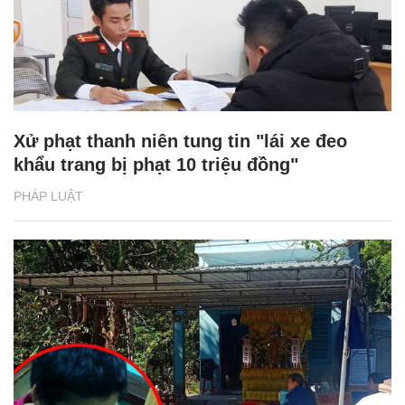
Xử phạt thanh niên tung tin "lái xe đeo
khẩu trang bị phạt 10 triệu đồng"
PHÁP LUẬT