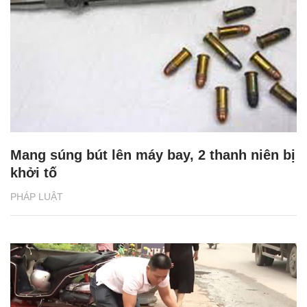
Mang súng bút lên máy bay, 2 thanh niên bị
khởi tố
PHÁP LUẬT