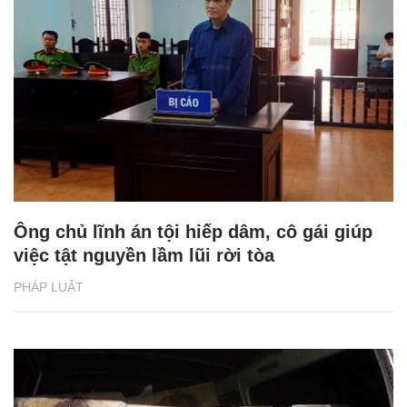
Ông chủ lĩnh án tội hiếp dâm, cô gái giúp
việc tật nguyền lầm lũi rời tòa
PHÁP LUẬT