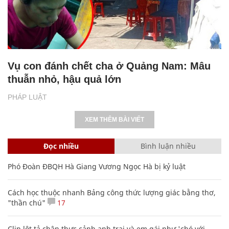
Vụ con đánh chết cha ở Quảng Nam: Mâu
thuẫn nhỏ, hậu quả lớn
PHÁP LUẬT
XEM THÊM BÀI VIẾT
Đọc nhiều
Bình luận nhiều
Phó Đoàn ĐBQH Hà Giang Vương Ngọc Hà bị kỷ luật
Cách học thuộc nhanh Bảng công thức lượng giác bằng thơ,
"thần chú"
17
Clip lột tả chân thực cảnh anh trai và em gái như 'chó với