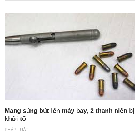
Mang súng bút lên máy bay, 2 thanh niên bị
khởi tố
PHÁP LUẬT