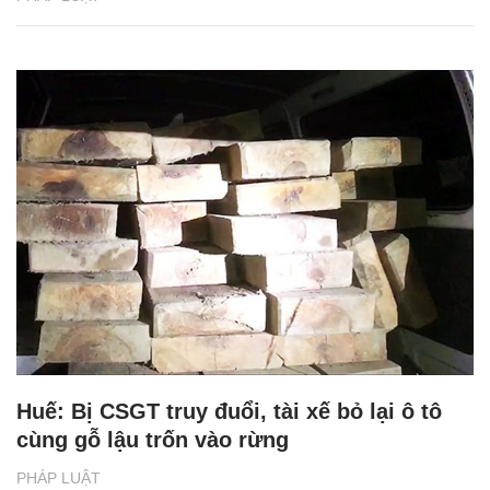
Huế: Bị CSGT truy đuổi, tài xế bỏ lại ô tô
cùng gỗ lậu trốn vào rừng
PHÁP LUẬT