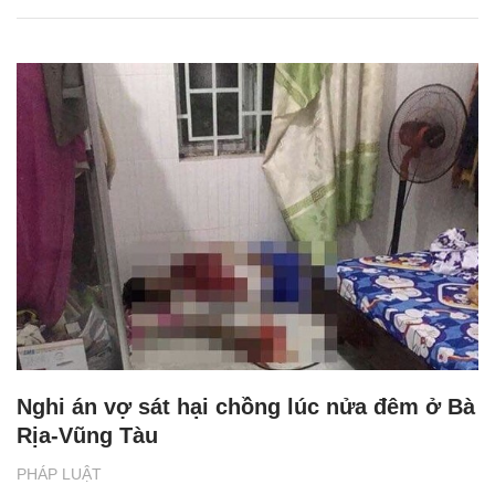
Nghi án vợ sát hại chồng lúc nửa đêm ở Bà
Rịa-Vũng Tàu
PHÁP LUẬT