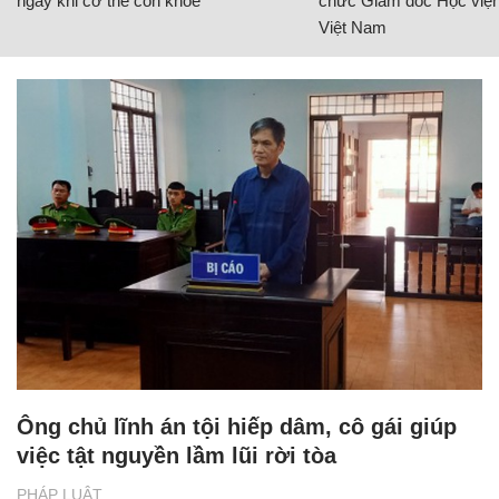
ngay khi cơ thể còn khỏe
chức Giám đốc Học viện
Việt Nam
Ông chủ lĩnh án tội hiếp dâm, cô gái giúp
việc tật nguyền lầm lũi rời tòa
PHÁP LUẬT