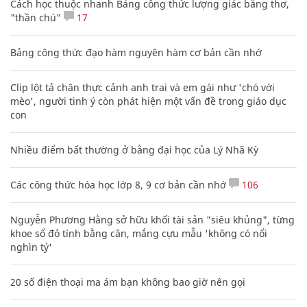
Cách học thuộc nhanh Bảng công thức lượng giác bằng thơ,
"thần chú"
17
Bảng công thức đạo hàm nguyên hàm cơ bản cần nhớ
Clip lột tả chân thực cảnh anh trai và em gái như 'chó với
mèo', người tinh ý còn phát hiện một vấn đề trong giáo dục
con
Nhiều điểm bất thường ở bằng đại học của Lý Nhã Kỳ
Các công thức hóa học lớp 8, 9 cơ bản cần nhớ
106
Nguyễn Phương Hằng sở hữu khối tài sản "siêu khủng", từng
khoe sổ đỏ tính bằng cân, mắng cựu mẫu 'không có nổi
nghìn tỷ'
20 số điện thoại ma ám bạn không bao giờ nên gọi