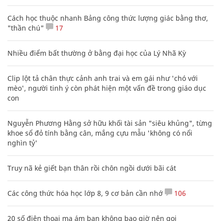
Cách học thuộc nhanh Bảng công thức lượng giác bằng thơ,
"thần chú"
17
Nhiều điểm bất thường ở bằng đại học của Lý Nhã Kỳ
Clip lột tả chân thực cảnh anh trai và em gái như 'chó với
mèo', người tinh ý còn phát hiện một vấn đề trong giáo dục
con
Nguyễn Phương Hằng sở hữu khối tài sản "siêu khủng", từng
khoe sổ đỏ tính bằng cân, mắng cựu mẫu 'không có nổi
nghìn tỷ'
Truy nã kẻ giết bạn thân rồi chôn ngồi dưới bãi cát
Các công thức hóa học lớp 8, 9 cơ bản cần nhớ
106
20 số điện thoại ma ám bạn không bao giờ nên gọi