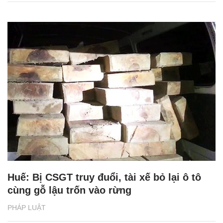
Huế: Bị CSGT truy đuổi, tài xế bỏ lại ô tô
cùng gỗ lậu trốn vào rừng
PHÁP LUẬT