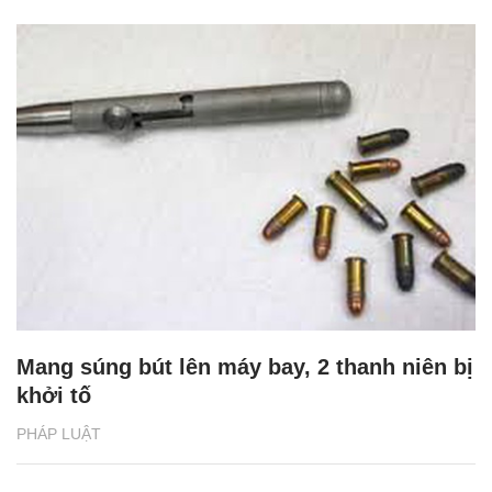
Mang súng bút lên máy bay, 2 thanh niên bị
khởi tố
PHÁP LUẬT