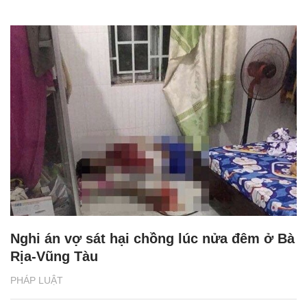
Nghi án vợ sát hại chồng lúc nửa đêm ở Bà
Rịa-Vũng Tàu
PHÁP LUẬT