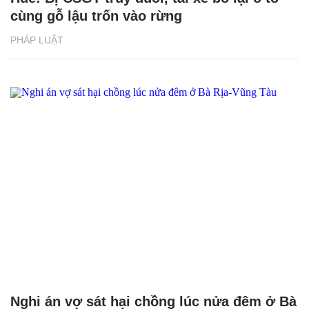
cùng gỗ lậu trốn vào rừng
PHÁP LUẬT
Nghi án vợ sát hại chồng lúc nửa đêm ở Bà