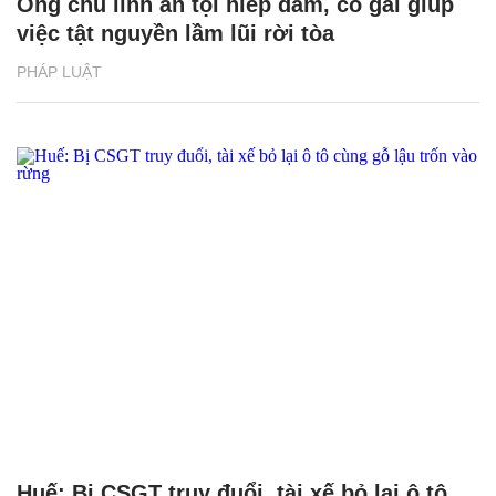
Ông chủ lĩnh án tội hiếp dâm, cô gái giúp
việc tật nguyền lầm lũi rời tòa
PHÁP LUẬT
Huế: Bị CSGT truy đuổi, tài xế bỏ lại ô tô