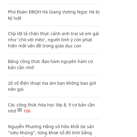
Phó Đoàn ĐBQH Hà Giang Vương Ngọc Hà bị
kỷ luật
Clip lột tả chân thực cảnh anh trai và em gái
như 'chó với mèo', người tinh ý còn phát
hiện một vấn đề trong giáo dục con
Bảng công thức đạo hàm nguyên hàm cơ
bản cần nhớ
20 số điện thoại ma ám bạn không bao giờ
nên gọi
Các công thức hóa học lớp 8, 9 cơ bản cần
nhớ
106
Nguyễn Phương Hằng sở hữu khối tài sản
"siêu khủng", từng khoe sổ đỏ tính bằng