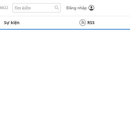
18822
Đăng nhập
Sự kiện
RSS