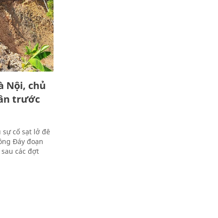
à Nội, chủ
ân trước
 sự cố sạt lở đê
sông Đáy đoạn
 sau các đợt