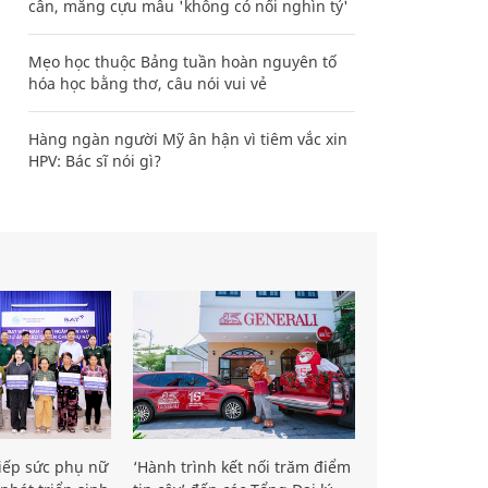
cân, mắng cựu mẫu 'không có nổi nghìn tỷ'
Mẹo học thuộc Bảng tuần hoàn nguyên tố
hóa học bằng thơ, câu nói vui vẻ
Hàng ngàn người Mỹ ân hận vì tiêm vắc xin
HPV: Bác sĩ nói gì?
iếp sức phụ nữ
‘Hành trình kết nối trăm điểm