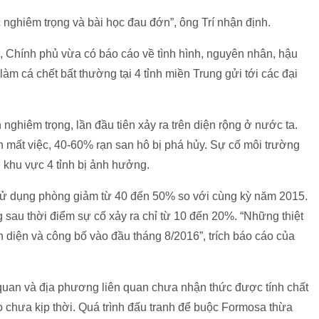
nghiêm trọng và bài học đau đớn”, ông Trí nhận định.
 Chính phủ vừa có báo cáo về tình hình, nguyên nhân, hậu
àm cá chết bất thường tại 4 tỉnh miền Trung gửi tới các đại
nghiêm trọng, lần đầu tiên xảy ra trên diện rộng ở nước ta.
n mất việc, 40-60% rạn san hô bị phá hủy. Sự cố môi trường
g khu vực 4 tỉnh bị ảnh hưởng.
sử dụng phòng giảm từ 40 đến 50% so với cùng kỳ năm 2015.
 sau thời điểm sự cố xảy ra chỉ từ 10 đến 20%. “Những thiệt
n diện và công bố vào đầu tháng 8/2016”, trích báo cáo của
 quan và địa phương liên quan chưa nhận thức được tính chất
o chưa kịp thời. Quá trình đấu tranh để buộc Formosa thừa