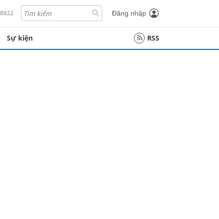
18822
Đăng nhập
Sự kiện
RSS