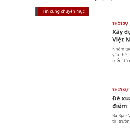
Tin cùng chuyên mục
THỜI SỰ
Xây d
Việt 
Nhằm tạo
yếu thế,
triển, t
THỜI SỰ
Đề xu
điểm
Bà Rịa -
thị trườ