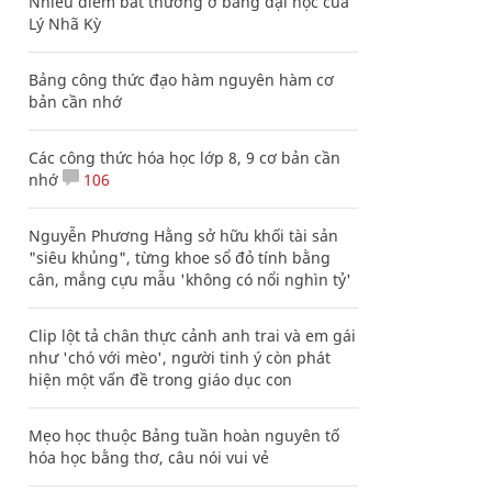
Nhiều điểm bất thường ở bằng đại học của
Lý Nhã Kỳ
Bảng công thức đạo hàm nguyên hàm cơ
bản cần nhớ
Các công thức hóa học lớp 8, 9 cơ bản cần
nhớ
106
Nguyễn Phương Hằng sở hữu khối tài sản
"siêu khủng", từng khoe sổ đỏ tính bằng
cân, mắng cựu mẫu 'không có nổi nghìn tỷ'
Clip lột tả chân thực cảnh anh trai và em gái
như 'chó với mèo', người tinh ý còn phát
hiện một vấn đề trong giáo dục con
Mẹo học thuộc Bảng tuần hoàn nguyên tố
hóa học bằng thơ, câu nói vui vẻ