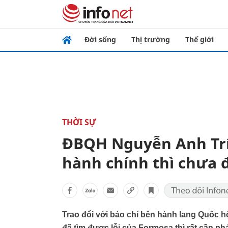
Đời sống
Thị trường
Thế giới
THỜI SỰ
ĐBQH Nguyễn Anh Trí:
hành chính thì chưa 
Trao đổi với báo chí bên hành lang Quốc hộ
đã tìm được lỗi của Formosa thì rất cần phả