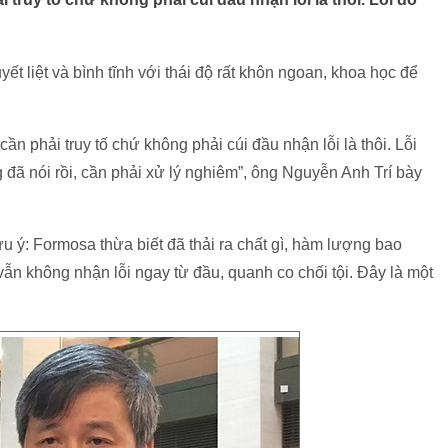
 liệt và bình tĩnh với thái độ rất khôn ngoan, khoa học để
ần phải truy tố chứ không phải cúi đầu nhận lỗi là thôi. Lỗi
 đã nói rồi, cần phải xử lý nghiêm”, ông Nguyễn Anh Trí bày
lưu ý: Formosa thừa biết đã thải ra chất gì, hàm lượng bao
vẫn không nhận lỗi ngay từ đầu, quanh co chối tội. Đây là một