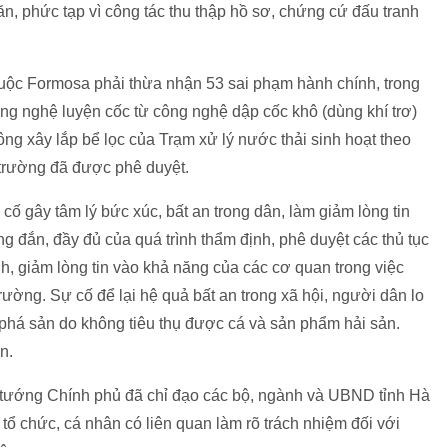
n, phức tạp vì công tác thu thập hồ sơ, chứng cứ đấu tranh
 buộc Formosa phải thừa nhận 53 sai phạm hành chính, trong
ông nghệ luyện cốc từ công nghệ dập cốc khô (dùng khí trơ)
g xây lắp bể lọc của Trạm xử lý nước thải sinh hoạt theo
 trường đã được phê duyệt.
cố gây tâm lý bức xúc, bất an trong dân, làm giảm lòng tin
 đắn, đầy đủ của quá trình thẩm định, phê duyệt các thủ tục
, giảm lòng tin vào khả năng của các cơ quan trong việc
ường. Sự cố để lại hệ quả bất an trong xã hội, người dân lo
, phá sản do không tiêu thụ được cá và sản phẩm hải sản.
n.
 tướng Chính phủ đã chỉ đạo các bộ, ngành và UBND tỉnh Hà
tổ chức, cá nhân có liên quan làm rõ trách nhiệm đối với