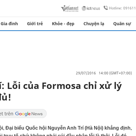
Hotline: 09161
Gia đình
Giới trẻ
Khỏe - đẹp
Chuyện lạ
Quân sự
29/07/2016 14:00 (GMT+07:00)
 Lỗi của Formosa chỉ xử lý
đủ!
i, Đại biểu Quốc hội Nguyễn Anh Trí (Hà Nội) khẳng định,
i truy tố chứ không phải cúi đầu nhận lỗi là thôi. Lỗi đó