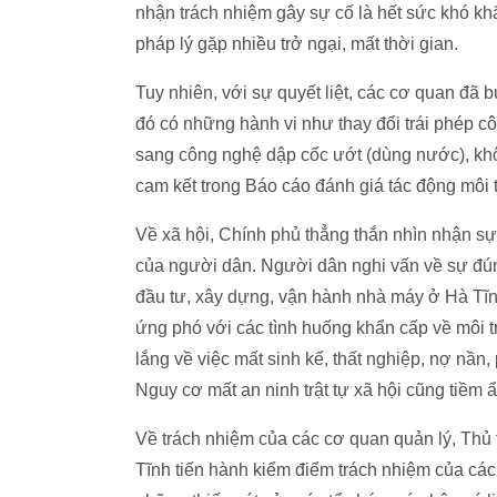
nhận trách nhiệm gây sự cố là hết sức khó khă
pháp lý gặp nhiều trở ngại, mất thời gian.
Tuy nhiên, với sự quyết liệt, các cơ quan đã
đó có những hành vi như thay đổi trái phép c
sang công nghệ dập cốc ướt (dùng nước), khôn
cam kết trong Báo cáo đánh giá tác động môi
Về xã hội, Chính phủ thẳng thắn nhìn nhận sự 
của người dân. Người dân nghi vấn về sự đúng
đầu tư, xây dựng, vận hành nhà máy ở Hà Tĩnh
ứng phó với các tình huống khẩn cấp về môi tr
lắng về việc mất sinh kế, thất nghiệp, nợ nần
Nguy cơ mất an ninh trật tự xã hội cũng tiềm ẩ
Về trách nhiệm của các cơ quan quản lý, Thủ
Tĩnh tiến hành kiểm điểm trách nhiệm của các 