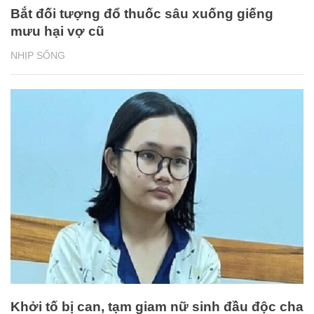
Bắt đối tượng đổ thuốc sâu xuống giếng
mưu hại vợ cũ
NHỊP SỐNG
Khởi tố bị can, tạm giam nữ sinh đầu độc cha