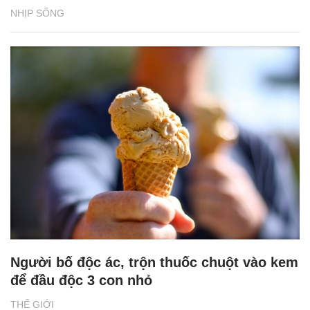
NHỊP SỐNG
Người bố độc ác, trộn thuốc chuột vào kem
để đầu độc 3 con nhỏ
THẾ GIỚI