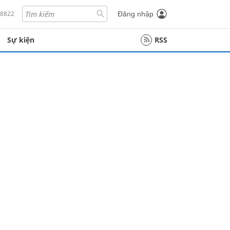
18822
Đăng nhập
Sự kiện
RSS