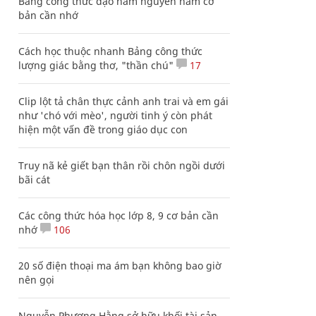
Bảng công thức đạo hàm nguyên hàm cơ
bản cần nhớ
Cách học thuộc nhanh Bảng công thức
lượng giác bằng thơ, "thần chú"
17
Clip lột tả chân thực cảnh anh trai và em gái
như 'chó với mèo', người tinh ý còn phát
hiện một vấn đề trong giáo dục con
Truy nã kẻ giết bạn thân rồi chôn ngồi dưới
bãi cát
Các công thức hóa học lớp 8, 9 cơ bản cần
nhớ
106
20 số điện thoại ma ám bạn không bao giờ
nên gọi
Nguyễn Phương Hằng sở hữu khối tài sản