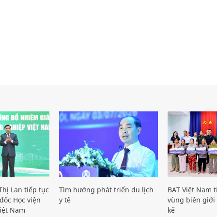
hị Lan tiếp tục
Tìm hướng phát triển du lịch
BAT Việt Nam t
đốc Học viện
y tế
vùng biên giới 
iệt Nam
kế