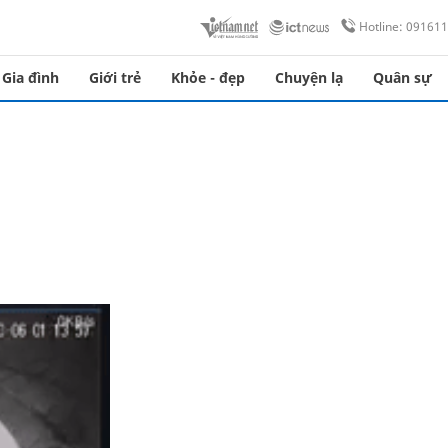
Hotline: 09161
Gia đình
Giới trẻ
Khỏe - đẹp
Chuyện lạ
Quân sự