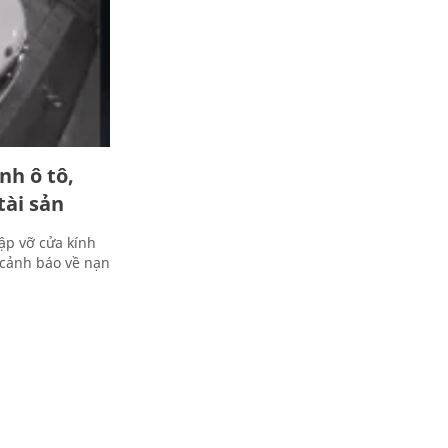
nh ô tô,
tài sản
đập vỡ cửa kính
 cảnh báo về nạn