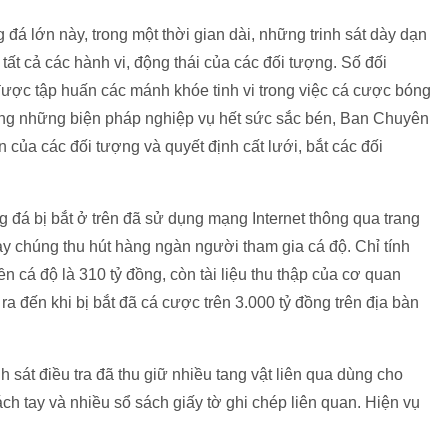
đá lớn này, trong một thời gian dài, những trinh sát dày dạn
ất cả các hành vi, động thái của các đối tượng. Số đối
được tập huấn các mánh khóe tinh vi trong việc cá cược bóng
ng những biện pháp nghiệp vụ hết sức sắc bén, Ban Chuyên
của các đối tượng và quyết định cất lưới, bắt các đối
 đá bị bắt ở trên đã sử dụng mạng Internet thông qua trang
y chúng thu hút hàng ngàn người tham gia cá độ. Chỉ tính
iền cá độ là 310 tỷ đồng, còn tài liệu thu thập của cơ quan
ra đến khi bị bắt đã cá cược trên 3.000 tỷ đồng trên địa bàn
 sát điều tra đã thu giữ nhiều tang vật liên qua dùng cho
ch tay và nhiều sổ sách giấy tờ ghi chép liên quan. Hiện vụ