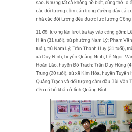
sao. Nhưng tất cả không hề biết, cùng thời đi
các đối tượng cộm cán trong đường dây cá c
nhà các đối tượng đều được lực lượng Công 
11 đối tượng lần lượt tra tay vào còng gồm:
Hiền (31 tuổi), trú phường Nam Lý; Phạm Văn
tuổi), trú Nam Lý; Trần Thanh Huy (31 tuổi), 
xã Duy Ninh, huyện Quảng Ninh; Lê Ngọc Văn (3
Hoàn Lão, huyện Bố Trạch; Trần Duy Hùng (43
Trung (20 tuổi), trú xã Kim Hóa, huyện Tuyên
Quảng Trạch và đối tượng cầm đầu Bùi Văn Thá
đều có hộ khẩu ở tỉnh Quảng Bình.