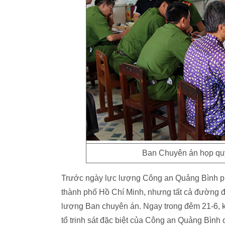
Ban Chuyên án họp quy
Trước ngày lực lượng Công an Quảng Bình ph
thành phố Hồ Chí Minh, nhưng tất cả đường 
lượng Ban chuyên án. Ngay trong đêm 21-6, k
tổ trinh sát đặc biệt của Công an Quảng Bình 