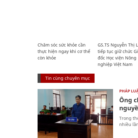
Chăm sóc sức khỏe cần
GS.TS Nguyễn Thị 
thực hiện ngay khi cơ thể
tiếp tục giữ chức 
còn khỏe
đốc Học viện Nông
nghiệp Việt Nam
Tin cùng chuyên mục
PHÁP LU
Ông ch
nguyền
Trong thờ
nhiều lầ