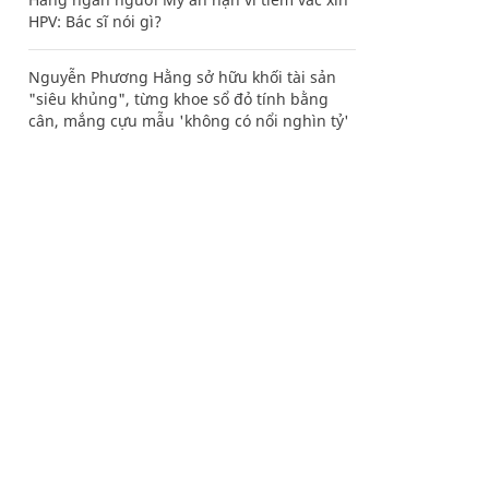
HPV: Bác sĩ nói gì?
Nguyễn Phương Hằng sở hữu khối tài sản
"siêu khủng", từng khoe sổ đỏ tính bằng
cân, mắng cựu mẫu 'không có nổi nghìn tỷ'