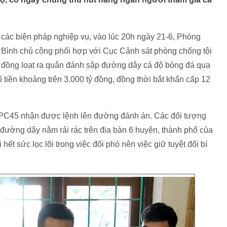
t các biện pháp nghiệp vụ, vào lúc 20h ngày 21-6, Phòng
 Bình chủ công phối hợp với Cục Cảnh sát phòng chống tội
đồng loạt ra quân đánh sập đường dây cá độ bóng đá qua
 tiền khoảng trên 3.000 tỷ đồng, đồng thời bắt khẩn cấp 12
g PC45 nhận được lệnh lên đường đánh án. Các đối tượng
đường dây nằm rải rác trên địa bàn 6 huyện, thành phố của
 hết sức lọc lõi trong việc đối phó nên việc giữ tuyệt đối bí