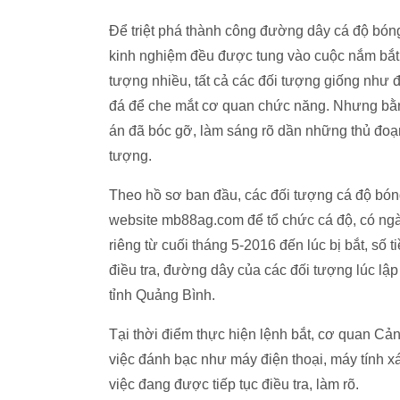
Để triệt phá thành công đường dây cá độ bóng 
kinh nghiệm đều được tung vào cuộc nắm bắt t
tượng nhiều, tất cả các đối tượng giống như 
đá để che mắt cơ quan chức năng. Nhưng bằ
án đã bóc gỡ, làm sáng rõ dần những thủ đoạn 
tượng.
Theo hồ sơ ban đầu, các đối tượng cá độ bóng
website mb88ag.com để tổ chức cá độ, có ngà
riêng từ cuối tháng 5-2016 đến lúc bị bắt, số t
điều tra, đường dây của các đối tượng lúc lập 
tỉnh Quảng Bình.
Tại thời điểm thực hiện lệnh bắt, cơ quan Cảnh
việc đánh bạc như máy điện thoại, máy tính xá
việc đang được tiếp tục điều tra, làm rõ.