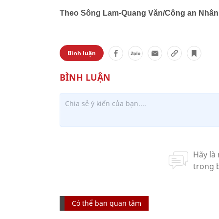
Theo Sông Lam-Quang Văn/Công an Nhân
Bình luận
Có thể bạn quan tâm