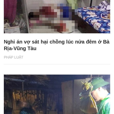
Nghi án vợ sát hại chồng lúc nửa đêm ở Bà
Rịa-Vũng Tàu
PHÁP LUẬT