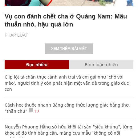
Vụ con đánh chết cha ở Quảng Nam: Mâu
thuẫn nhỏ, hậu quả lớn
PHÁP LUẬT
XEM THÊM BÀI VIẾT
Đọc nhiều
Bình luận nhiều
Clip lột tả chân thực cảnh anh trai và em gái như 'chó với
mèo', người tinh ý còn phát hiện một vấn đề trong giáo dục
con
Cách học thuộc nhanh Bảng công thức lượng giác bằng thơ,
"thần chú"
17
Nguyễn Phương Hằng sở hữu khối tài sản "siêu khủng", từng
khoe sổ đỏ tính bằng cân, mắng cựu mẫu 'không có nổi