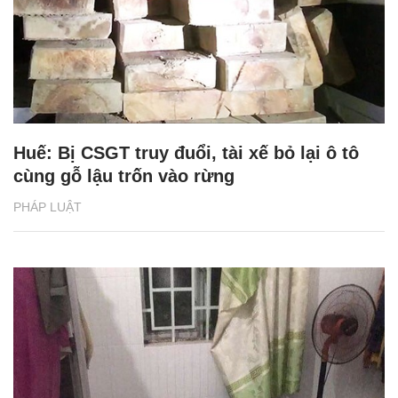
Huế: Bị CSGT truy đuổi, tài xế bỏ lại ô tô
cùng gỗ lậu trốn vào rừng
PHÁP LUẬT