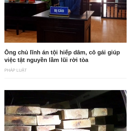
Ông chủ lĩnh án tội hiếp dâm, cô gái giúp
việc tật nguyền lầm lũi rời tòa
PHÁP LUẬT