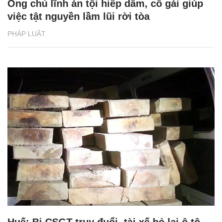
Ông chủ lĩnh án tội hiếp dâm, cô gái giúp
việc tật nguyền lầm lũi rời tòa
PHÁP LUẬT
Huế: Bị CSGT truy đuổi, tài xế bỏ lại ô tô