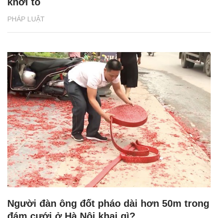
khởi tố
PHÁP LUẬT
Người đàn ông đốt pháo dài hơn 50m trong
đám cưới ở Hà Nội khai gì?