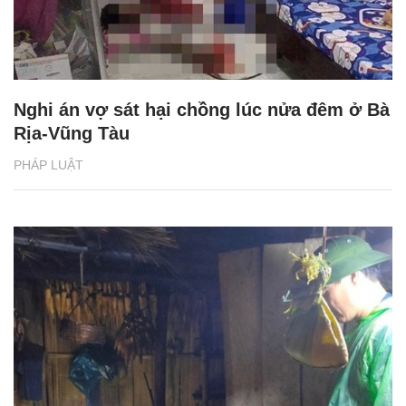
Nghi án vợ sát hại chồng lúc nửa đêm ở Bà
Rịa-Vũng Tàu
PHÁP LUẬT