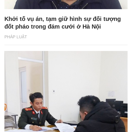
Khởi tố vụ án, tạm giữ hình sự đối tượng
đốt pháo trong đám cưới ở Hà Nội
PHÁP LUẬT