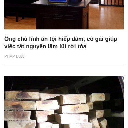
Ông chủ lĩnh án tội hiếp dâm, cô gái giúp
việc tật nguyền lầm lũi rời tòa
PHÁP LUẬT