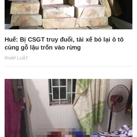
Huế: Bị CSGT truy đuổi, tài xế bỏ lại ô tô
cùng gỗ lậu trốn vào rừng
PHÁP LUẬT