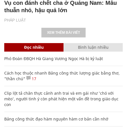
Vụ con đánh chết cha ở Quảng Nam: Mâu
thuẫn nhỏ, hậu quả lớn
PHÁP LUẬT
XEM THÊM BÀI VIẾT
Đọc nhiều
Bình luận nhiều
Phó Đoàn ĐBQH Hà Giang Vương Ngọc Hà bị kỷ luật
Cách học thuộc nhanh Bảng công thức lượng giác bằng thơ,
"thần chú"
17
Clip lột tả chân thực cảnh anh trai và em gái như 'chó với
mèo', người tinh ý còn phát hiện một vấn đề trong giáo dục
con
Bảng công thức đạo hàm nguyên hàm cơ bản cần nhớ