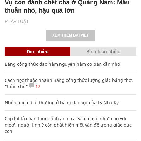
Vụ con đánh chết cha ở Quảng Nam: Mâu
thuẫn nhỏ, hậu quả lớn
PHÁP LUẬT
XEM THÊM BÀI VIẾT
Đọc nhiều
Bình luận nhiều
Bảng công thức đạo hàm nguyên hàm cơ bản cần nhớ
Cách học thuộc nhanh Bảng công thức lượng giác bằng thơ,
"thần chú"
17
Nhiều điểm bất thường ở bằng đại học của Lý Nhã Kỳ
Clip lột tả chân thực cảnh anh trai và em gái như 'chó với
mèo', người tinh ý còn phát hiện một vấn đề trong giáo dục
con