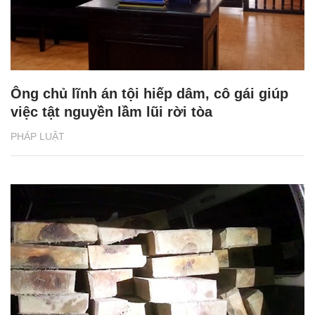
Ông chủ lĩnh án tội hiếp dâm, cô gái giúp
việc tật nguyền lầm lũi rời tòa
PHÁP LUẬT