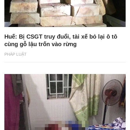
Huế: Bị CSGT truy đuổi, tài xế bỏ lại ô tô
cùng gỗ lậu trốn vào rừng
PHÁP LUẬT