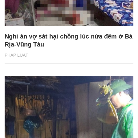
Nghi án vợ sát hại chồng lúc nửa đêm ở Bà
Rịa-Vũng Tàu
PHÁP LUẬT