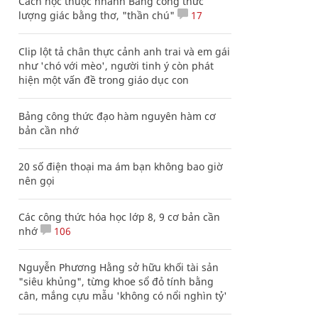
Cách học thuộc nhanh Bảng công thức
lượng giác bằng thơ, "thần chú"
17
Clip lột tả chân thực cảnh anh trai và em gái
như 'chó với mèo', người tinh ý còn phát
hiện một vấn đề trong giáo dục con
Bảng công thức đạo hàm nguyên hàm cơ
bản cần nhớ
20 số điện thoại ma ám bạn không bao giờ
nên gọi
Các công thức hóa học lớp 8, 9 cơ bản cần
nhớ
106
Nguyễn Phương Hằng sở hữu khối tài sản
"siêu khủng", từng khoe sổ đỏ tính bằng
cân, mắng cựu mẫu 'không có nổi nghìn tỷ'