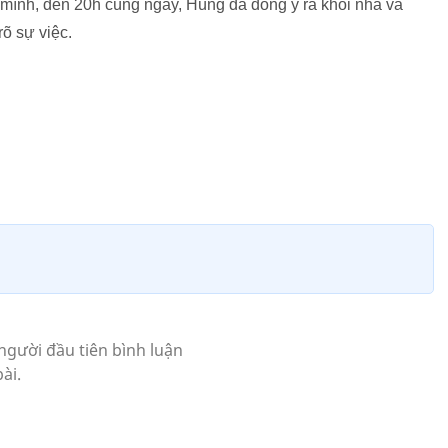
 mình, đến 20h cùng ngày, Hùng đã đồng ý ra khỏi nhà và
rõ sự việc.