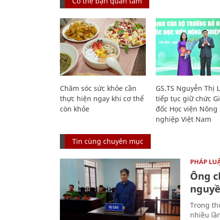
Có thể bạn quan tâm
Chăm sóc sức khỏe cần
GS.TS Nguyễn Thị 
thực hiện ngay khi cơ thể
tiếp tục giữ chức 
còn khỏe
đốc Học viện Nông
nghiệp Việt Nam
Tin cùng chuyên mục
PHÁP LU
Ông ch
nguyền
Trong thờ
nhiều lầ