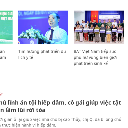
Lan
Tìm hướng phát triển du
BAT Việt Nam tiếp sức
Giám
lịch y tế
phụ nữ vùng biên giới
phát triển sinh kế
ẬT
ủ lĩnh án tội hiếp dâm, cô gái giúp việc tật
 lầm lũi rời tòa
i gian ở lại giúp việc nhà cho bị cáo Thủy, chị Q. đã bị ông chủ
n thực hiện hành vi hiếp dâm.