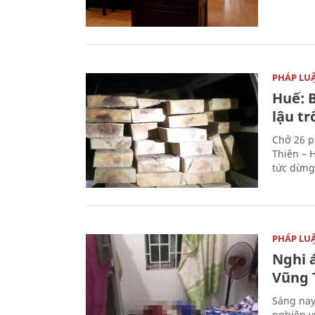
PHÁP LU
Huế: B
lậu t
Chở 26 p
Thiên – 
tức dừng
PHÁP LU
Nghi á
Vũng 
Sáng nay
nghiệp v