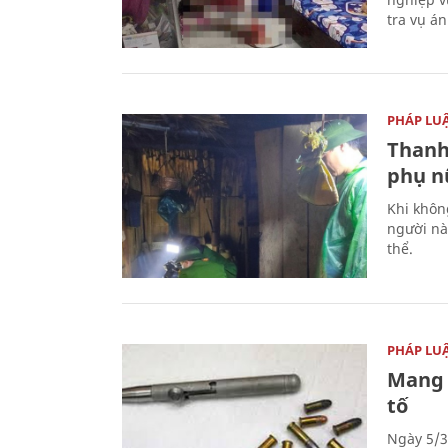
tra vụ á
PHÁP LU
Thanh
phụ nữ
Khi khôn
người nà
thể.
PHÁP LU
Mang 
tố
Ngày 5/3