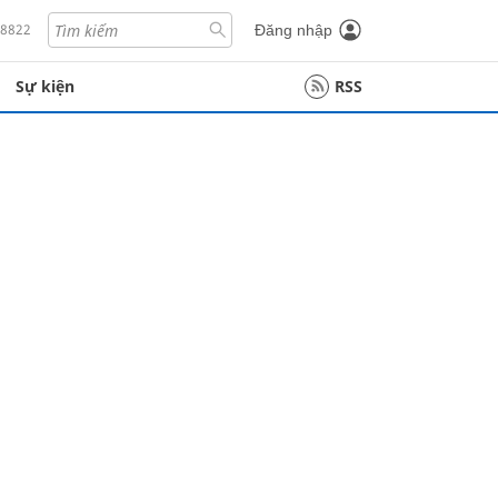
18822
Đăng nhập
Sự kiện
RSS