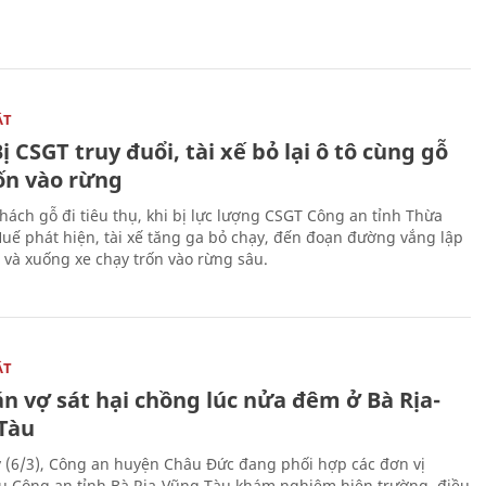
ẬT
ị CSGT truy đuổi, tài xế bỏ lại ô tô cùng gỗ
rốn vào rừng
hách gỗ đi tiêu thụ, khi bị lực lượng CSGT Công an tỉnh Thừa
Huế phát hiện, tài xế tăng ga bỏ chạy, đến đoạn đường vắng lập
 và xuống xe chạy trốn vào rừng sâu.
ẬT
n vợ sát hại chồng lúc nửa đêm ở Bà Rịa-
Tàu
 (6/3), Công an huyện Châu Đức đang phối hợp các đơn vị
ụ Công an tỉnh Bà Rịa-Vũng Tàu khám nghiệm hiện trường, điều