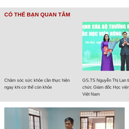
CÓ THỂ BẠN QUAN TÂM
Chăm sóc sức khỏe cần thực hiện
GS.TS Nguyễn Thị Lan ti
ngay khi cơ thể còn khỏe
chức Giám đốc Học viện
Việt Nam