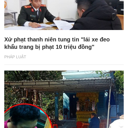
Xử phạt thanh niên tung tin "lái xe đeo
khẩu trang bị phạt 10 triệu đồng"
PHÁP LUẬT