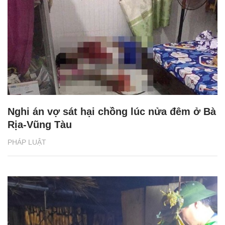
Nghi án vợ sát hại chồng lúc nửa đêm ở Bà
Rịa-Vũng Tàu
PHÁP LUẬT