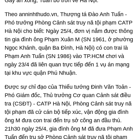
Gây án xong, Tuấn bỏ trốn về Hà Nội.
Theo anninhthudo.vn, Thượng tá Đào Anh Tuấn -
Phó trưởng Phòng Cảnh sát truy nã tội phạm CATP
Hà Nội cho biết: Ngày 25/4, đơn vị nắm được thông
tin gia đình ông Phạm Xuân M (SN 1961, ở phường
Ngọc Khánh, quận Ba Đình, Hà Nội) có con trai là
Phạm Anh Tuấn (SN 1986) vào TP.HCM chơi và
ngày 23/4 đã liên quan trực tiếp đến 1 vụ án mạng
tại khu vực quận Phú Nhuận.
Được sự chỉ đạo của Thiếu tướng Đinh Văn Toản -
Phó Giám đốc, Thủ trưởng Cơ quan Cảnh sát điều
tra (CSĐT) - CATP Hà Nội, Phòng Cảnh sát truy nã
tội phạm đã cử cán bộ tiếp xúc, vận động gia đình
ông M đưa con trai đến trụ sở công an đầu thú.
21h30 ngày 25/4, gia đình ông M đã đưa Phạm Anh
Tuấn đến trụ sở Phòng Cảnh sát truy nã tội phạm