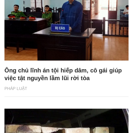
Ông chủ lĩnh án tội hiếp dâm, cô gái giúp
việc tật nguyền lầm lũi rời tòa
PHÁP LUẬT