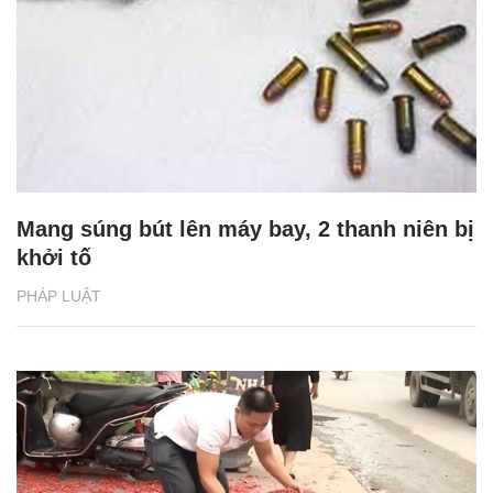
Mang súng bút lên máy bay, 2 thanh niên bị
khởi tố
PHÁP LUẬT