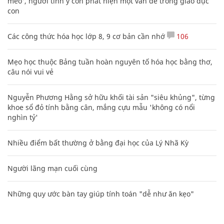
mèo', người tinh ý còn phát hiện một vấn đề trong giáo dục
con
Các công thức hóa học lớp 8, 9 cơ bản cần nhớ
106
Mẹo học thuộc Bảng tuần hoàn nguyên tố hóa học bằng thơ,
câu nói vui vẻ
Nguyễn Phương Hằng sở hữu khối tài sản "siêu khủng", từng
khoe sổ đỏ tính bằng cân, mắng cựu mẫu 'không có nổi
nghìn tỷ'
Nhiều điểm bất thường ở bằng đại học của Lý Nhã Kỳ
Người lãng mạn cuối cùng
Những quy ước bàn tay giúp tính toán "dễ như ăn kẹo"