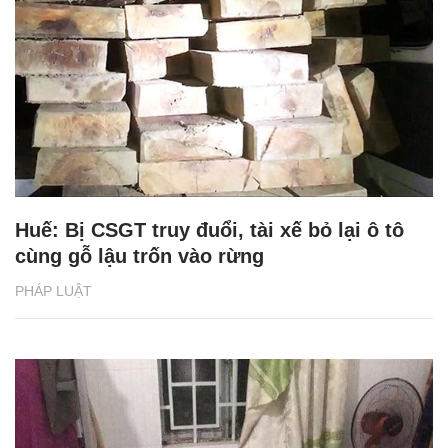
Huế: Bị CSGT truy đuổi, tài xế bỏ lại ô tô
cùng gỗ lậu trốn vào rừng
PHÁP LUẬT