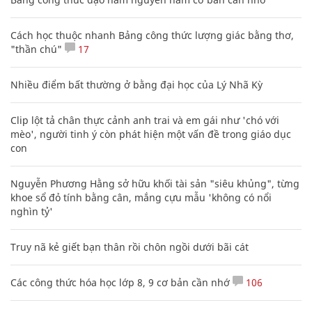
Cách học thuộc nhanh Bảng công thức lượng giác bằng thơ,
"thần chú"
17
Nhiều điểm bất thường ở bằng đại học của Lý Nhã Kỳ
Clip lột tả chân thực cảnh anh trai và em gái như 'chó với
mèo', người tinh ý còn phát hiện một vấn đề trong giáo dục
con
Nguyễn Phương Hằng sở hữu khối tài sản "siêu khủng", từng
khoe sổ đỏ tính bằng cân, mắng cựu mẫu 'không có nổi
nghìn tỷ'
Truy nã kẻ giết bạn thân rồi chôn ngồi dưới bãi cát
Các công thức hóa học lớp 8, 9 cơ bản cần nhớ
106