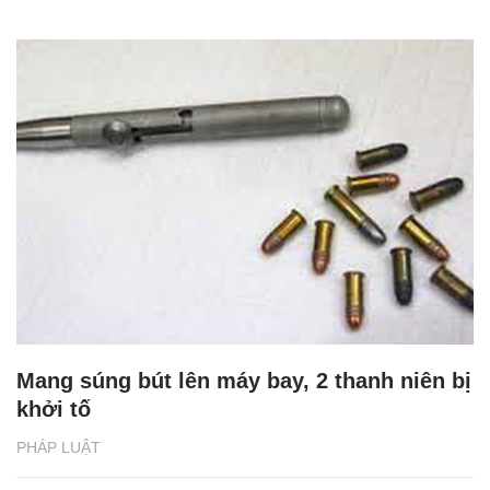
Mang súng bút lên máy bay, 2 thanh niên bị
khởi tố
PHÁP LUẬT