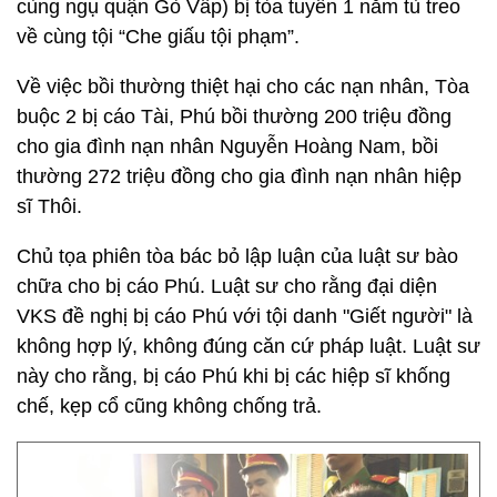
cùng ngụ quận Gò Vấp) bị tòa tuyên 1 năm tù treo
về cùng tội “Che giấu tội phạm”.
Về việc bồi thường thiệt hại cho các nạn nhân, Tòa
buộc 2 bị cáo Tài, Phú bồi thường 200 triệu đồng
cho gia đình nạn nhân Nguyễn Hoàng Nam, bồi
thường 272 triệu đồng cho gia đình nạn nhân hiệp
sĩ Thôi.
Chủ tọa phiên tòa bác bỏ lập luận của luật sư bào
chữa cho bị cáo Phú. Luật sư cho rằng đại diện
VKS đề nghị bị cáo Phú với tội danh "Giết người" là
không hợp lý, không đúng căn cứ pháp luật. Luật sư
này cho rằng, bị cáo Phú khi bị các hiệp sĩ khống
chế, kẹp cổ cũng không chống trả.