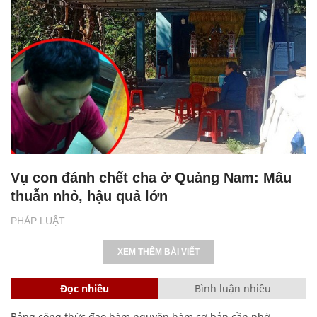
Vụ con đánh chết cha ở Quảng Nam: Mâu
thuẫn nhỏ, hậu quả lớn
PHÁP LUẬT
XEM THÊM BÀI VIẾT
Đọc nhiều
Bình luận nhiều
Bảng công thức đạo hàm nguyên hàm cơ bản cần nhớ