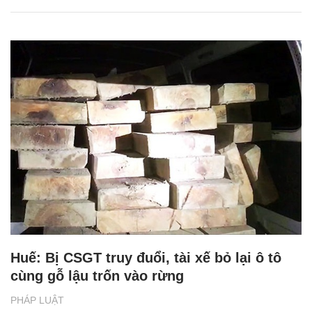
Huế: Bị CSGT truy đuổi, tài xế bỏ lại ô tô
cùng gỗ lậu trốn vào rừng
PHÁP LUẬT