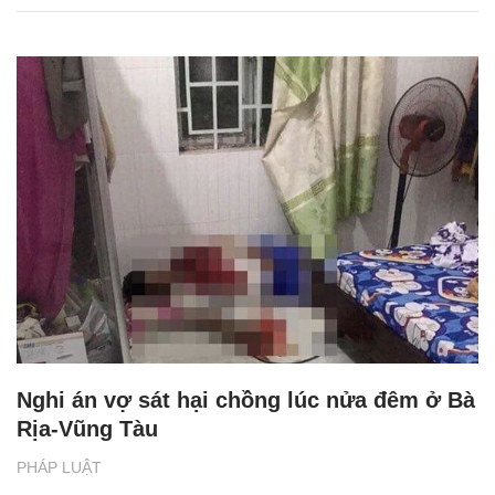
Nghi án vợ sát hại chồng lúc nửa đêm ở Bà
Rịa-Vũng Tàu
PHÁP LUẬT