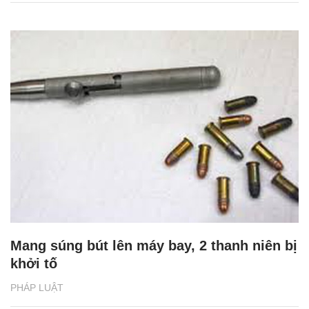
Mang súng bút lên máy bay, 2 thanh niên bị
khởi tố
PHÁP LUẬT