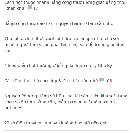
Cách học thuộc nhanh Bảng công thức lượng giác bằng thơ,
"thần chú"
17
Bảng công thức đạo hàm nguyên hàm cơ bản cần nhớ
Clip lột tả chân thực cảnh anh trai và em gái như 'chó với
mèo', người tinh ý còn phát hiện một vấn đề trong giáo dục
con
Nhiều điểm bất thường ở bằng đại học của Lý Nhã Kỳ
Các công thức hóa học lớp 8, 9 cơ bản cần nhớ
106
Nguyễn Phương Hằng sở hữu khối tài sản "siêu khủng", từng
khoe sổ đỏ tính bằng cân, mắng cựu mẫu 'không có nổi
nghìn tỷ'
20 số điện thoại ma ám bạn không bao giờ nên gọi