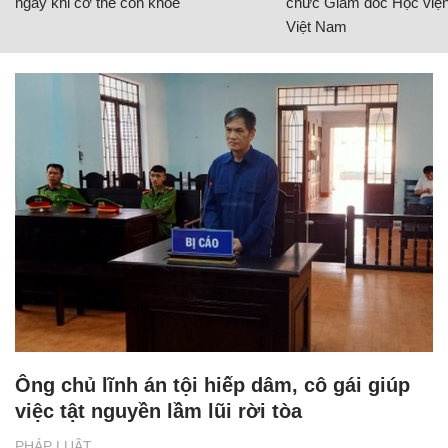
ngay khi cơ thể còn khỏe
chức Giám đốc Học viện
Việt Nam
Ông chủ lĩnh án tội hiếp dâm, cô gái giúp
việc tật nguyền lầm lũi rời tòa
PHÁP LUẬT