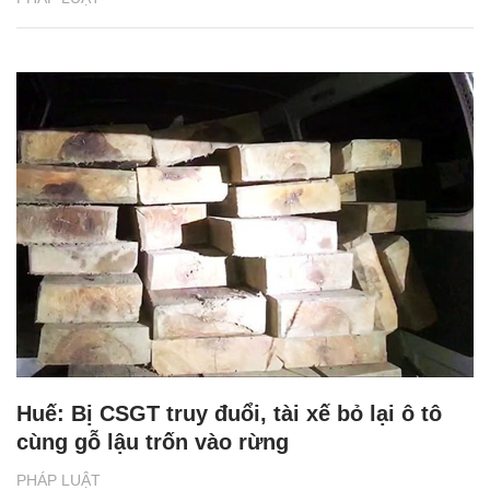
Huế: Bị CSGT truy đuổi, tài xế bỏ lại ô tô
cùng gỗ lậu trốn vào rừng
PHÁP LUẬT