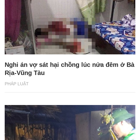
Nghi án vợ sát hại chồng lúc nửa đêm ở Bà
Rịa-Vũng Tàu
PHÁP LUẬT