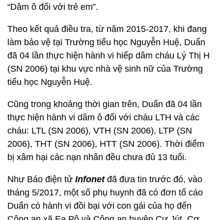
“Dâm ô đối với trẻ em”.
Theo kết quả điều tra, từ năm 2015-2017, khi đang
làm bảo vệ tại Trường tiểu học Nguyễn Huệ, Duẩn
đã 04 lần thực hiện hành vi hiếp dâm cháu Lý Thị H
(SN 2006) tại khu vực nhà vệ sinh nữ của Trường
tiểu học Nguyễn Huệ.
Cũng trong khoảng thời gian trên, Duẩn đã 04 lần
thực hiện hành vi dâm ô đối với cháu LTH và các
cháu: LTL (SN 2006), VTH (SN 2006), LTP (SN
2006), THT (SN 2006), HTT (SN 2006). Thời điểm
bị xâm hại các nạn nhân đều chưa đủ 13 tuổi.
Như Báo điện tử
Infonet
đã đưa tin trước đó, vào
tháng 5/2017, một số phụ huynh đã có đơn tố cáo
Duẩn có hành vi đồi bại với con gái của họ đến
Công an xã Ea Pô và Công an huyện Cư Jút. Cơ