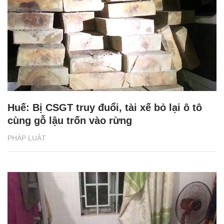
Huế: Bị CSGT truy đuổi, tài xế bỏ lại ô tô
cùng gỗ lậu trốn vào rừng
PHÁP LUẬT