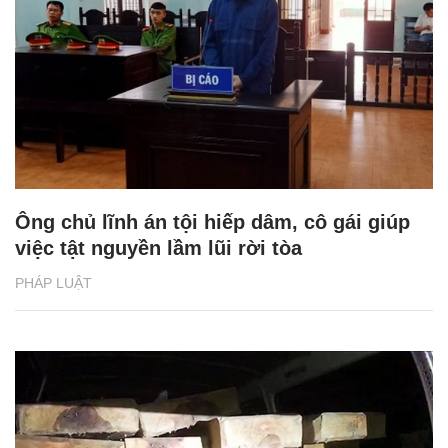
Ông chủ lĩnh án tội hiếp dâm, cô gái giúp
việc tật nguyền lầm lũi rời tòa
PHÁP LUẬT