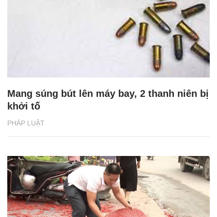
Mang súng bút lên máy bay, 2 thanh niên bị
khởi tố
PHÁP LUẬT