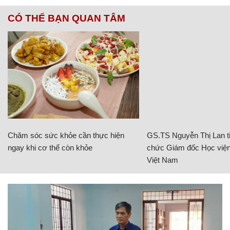
CÓ THỂ BẠN QUAN TÂM
Chăm sóc sức khỏe cần thực hiện
GS.TS Nguyễn Thị Lan ti
ngay khi cơ thể còn khỏe
chức Giám đốc Học viện
Việt Nam