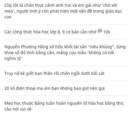
Clip lột tả chân thực cảnh anh trai và em gái như 'chó với
mèo', người tinh ý còn phát hiện một vấn đề trong giáo dục
con
Các công thức hóa học lớp 8, 9 cơ bản cần nhớ
106
Nguyễn Phương Hằng sở hữu khối tài sản "siêu khủng", từng
khoe sổ đỏ tính bằng cân, mắng cựu mẫu 'không có nổi
nghìn tỷ'
Truy nã kẻ giết bạn thân rồi chôn ngồi dưới bãi cát
20 số điện thoại ma ám bạn không bao giờ nên gọi
Mẹo học thuộc Bảng tuần hoàn nguyên tố hóa học bằng thơ,
câu nói vui vẻ