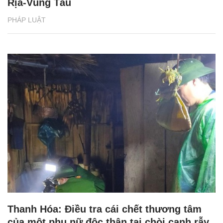
Rịa-Vũng Tàu
PHÁP LUẬT
Thanh Hóa: Điều tra cái chết thương tâm
của một phụ nữ độc thân tại chòi canh rẫy