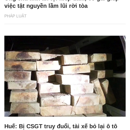
việc tật nguyền lầm lũi rời tòa
PHÁP LUẬT
Huế: Bị CSGT truy đuổi, tài xế bỏ lại ô tô