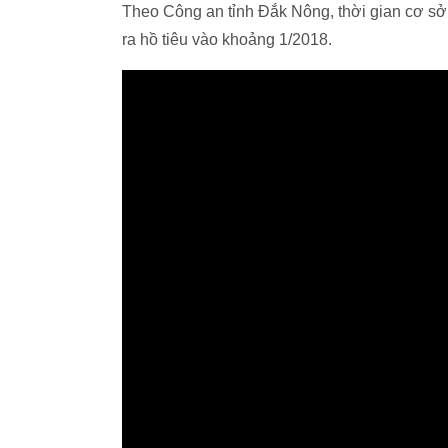
Theo Công an tỉnh Đắk Nông, thời gian cơ sở
ra hồ tiêu vào khoảng 1/2018.