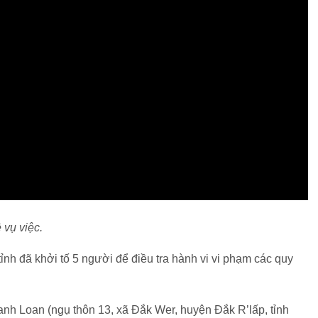
 vụ việc.
ỉnh đã khởi tố 5 người để điều tra hành vi vi phạm các quy
nh Loan (ngụ thôn 13, xã Đắk Wer, huyện Đắk R’lấp, tỉnh