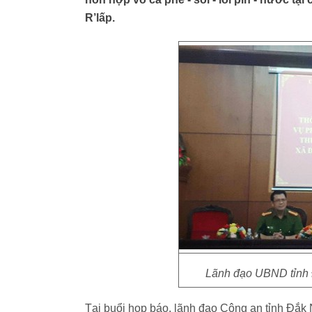
R’lấp.
Lãnh đạo UBND tỉnh 
Tại buổi họp báo, lãnh đạo Công an tỉnh Đắk