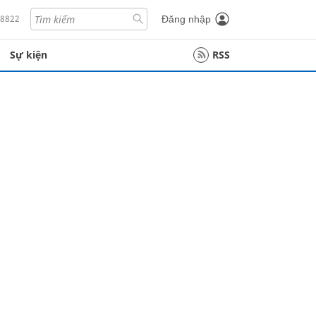
18822
Đăng nhập
Sự kiện
RSS