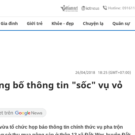
Hotline: 09161
Gia đình
Giới trẻ
Khỏe - đẹp
Chuyện lạ
Quân sự
26/04/2018 18:25 (GMT+07:00)
g bố thông tin "sốc" vụ vỏ
vừa tổ chức họp báo thông tin chính thức vụ pha trộn
ại cơ sở thu mua nông sản ở thôn 13 xã Đắk Wer, huyện Đắk