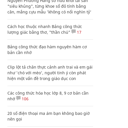
Nguyễn Phương Hằng sở hữu khối tài sản
"siêu khủng", từng khoe sổ đỏ tính bằng
cân, mắng cựu mẫu 'không có nổi nghìn tỷ'
Cách học thuộc nhanh Bảng công thức
lượng giác bằng thơ, "thần chú"
17
Bảng công thức đạo hàm nguyên hàm cơ
bản cần nhớ
Clip lột tả chân thực cảnh anh trai và em gái
như 'chó với mèo', người tinh ý còn phát
hiện một vấn đề trong giáo dục con
Các công thức hóa học lớp 8, 9 cơ bản cần
nhớ
106
20 số điện thoại ma ám bạn không bao giờ
nên gọi