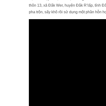
thôn 13, xã Đắk Wer, huyện Đắk R’lấp, tỉnh Đ
pha trộn, sấy khô rồi sử dụng một phần hỗn h