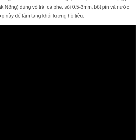
ắk Nông) dùng vỏ trái cà phê, sỏi 0,5-3mm, bột pin và nước
ợp này để làm tăng khối lượng hồ tiêu.