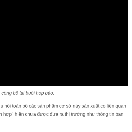
công bố tại buổi họp báo.
u hồi toàn bộ các sản phẩm cơ sở này sản xuất có liên quan
n hợp" hiện chưa được đưa ra thị trường như thông tin ban