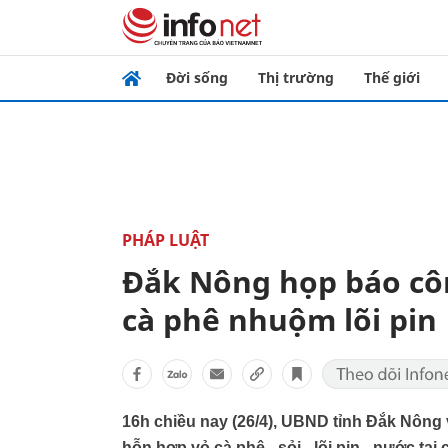
Đời sống
Thị trường
Thế giới
PHÁP LUẬT
Đắk Nông họp báo côn
cà phê nhuộm lõi pin
16h chiều nay (26/4), UBND tỉnh Đắk Nông 
hỗn hợp vỏ cà phê - sỏi - lõi pin - nước t