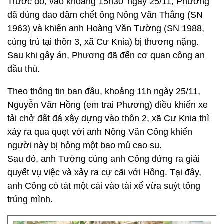
Trước đó, vào khoảng 15h30’ ngày 25/11, Phương
đã dùng dao đâm chết ông Nông Văn Thắng (SN
1963) và khiến anh Hoàng Văn Tường (SN 1988,
cùng trú tại thôn 3, xã Cư Knia) bị thương nặng.
Sau khi gây án, Phương đã đến cơ quan công an
đầu thú.
Theo thông tin ban đầu, khoảng 11h ngày 25/11,
Nguyễn Văn Hồng (em trai Phương) điều khiển xe
tải chở đất đá xây dựng vào thôn 2, xã Cư Knia thì
xảy ra qua quẹt với anh Nông Văn Công khiến
người này bị hỏng một bao mủ cao su.
Sau đó, anh Tường cùng anh Công đứng ra giải
quyết vụ việc và xảy ra cự cãi với Hồng. Tại đây,
anh Công có tát một cái vào tài xế vừa suýt tông
trúng mình.