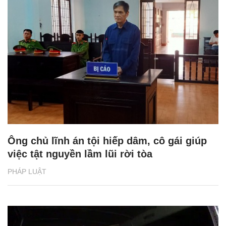
Ông chủ lĩnh án tội hiếp dâm, cô gái giúp
việc tật nguyền lầm lũi rời tòa
PHÁP LUẬT