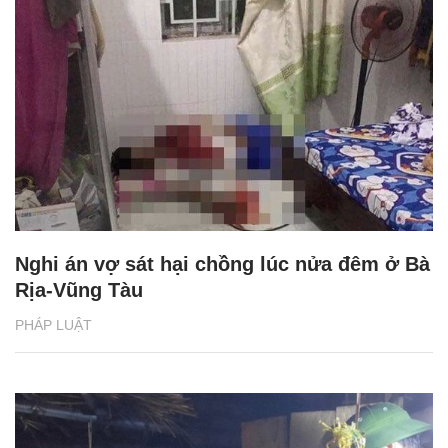
Nghi án vợ sát hại chồng lúc nửa đêm ở Bà
Rịa-Vũng Tàu
PHÁP LUẬT