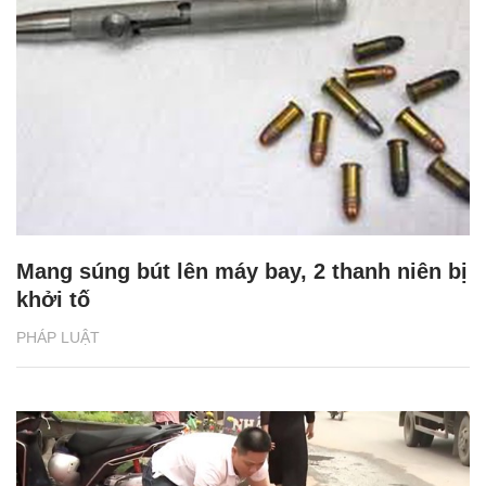
Mang súng bút lên máy bay, 2 thanh niên bị
khởi tố
PHÁP LUẬT