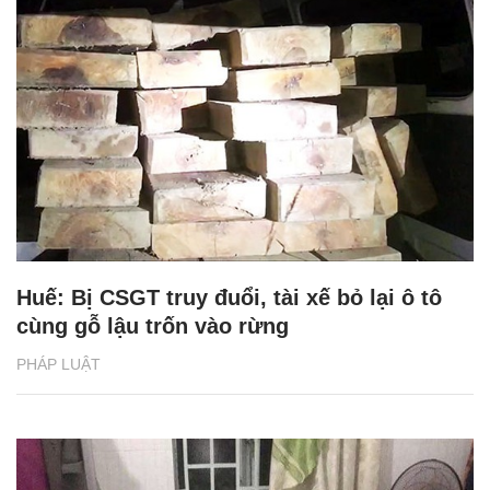
Huế: Bị CSGT truy đuổi, tài xế bỏ lại ô tô
cùng gỗ lậu trốn vào rừng
PHÁP LUẬT