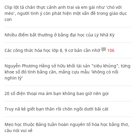
Clip lột tả chân thực cảnh anh trai và em gái như 'chó với
mèo', người tinh ý còn phát hiện một vấn đề trong giáo dục
con
Nhiều điểm bất thường ở bằng đại học của Lý Nhã Kỳ
Các công thức hóa học lớp 8, 9 cơ bản cần nhớ
106
Nguyễn Phương Hằng sở hữu khối tài sản "siêu khủng", từng
khoe sổ đỏ tính bằng cân, mắng cựu mẫu 'không có nổi
nghìn tỷ'
20 số điện thoại ma ám bạn không bao giờ nên gọi
Truy nã kẻ giết bạn thân rồi chôn ngồi dưới bãi cát
Mẹo học thuộc Bảng tuần hoàn nguyên tố hóa học bằng thơ,
câu nói vui vẻ