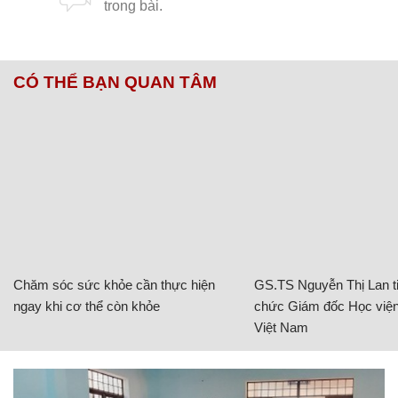
CÓ THỂ BẠN QUAN TÂM
Chăm sóc sức khỏe cần thực hiện
GS.TS Nguyễn Thị Lan ti
ngay khi cơ thể còn khỏe
chức Giám đốc Học viện
Việt Nam