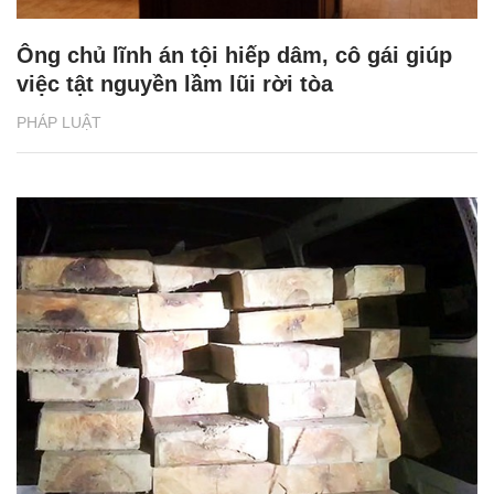
Ông chủ lĩnh án tội hiếp dâm, cô gái giúp
việc tật nguyền lầm lũi rời tòa
PHÁP LUẬT