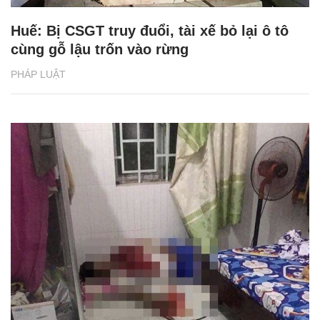
Huế: Bị CSGT truy đuổi, tài xế bỏ lại ô tô
cùng gỗ lậu trốn vào rừng
PHÁP LUẬT