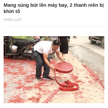
Mang súng bút lên máy bay, 2 thanh niên bị
khởi tố
PHÁP LUẬT