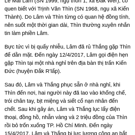
Lê Mai Lâm (SN 1999, ngụ thôn 1, xã Đắk Wer), có
quen biết với Trịnh Văn Thìn (SN 1968, ngụ xã Kiến
Thành). Do Lâm và Thìn từng có quan hệ đồng tính,
nên suốt một thời gian dài, Thìn thường xuyên nhắn
tin làm phiền Lâm.
Bực tức vì bị quấy nhiễu, Lâm đã rủ Thắng gặp Thìn
để dằn mặt. Đến ngày 12/4/2017, Lâm gọi điện hẹn
gặp Thìn tại một nhà nghỉ trên địa bàn thị trấn Kiến
Đức (huyện Đắk R’lấp).
Sau đó, Lâm và Thắng phục sẵn ở nhà nghỉ, khi
Thìn đến nơi, hai người này đã lao vào khống chế,
trói chân tay, bịt miệng và siết cổ nạn nhân đến
chết. Sau khi gây án, Lâm và Thắng lục lấy điện
thoại, đồng hồ, nhẫn vàng và 2 triệu đồng của Thìn
rồi bỏ trốn xuống TP. Hồ Chí Minh. Đến ngày
15/4/2017, Lâm và Thắng bị lực lượng công an bắt