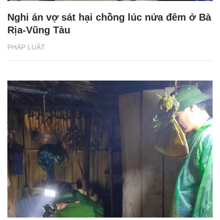
Nghi án vợ sát hại chồng lúc nửa đêm ở Bà
Rịa-Vũng Tàu
PHÁP LUẬT