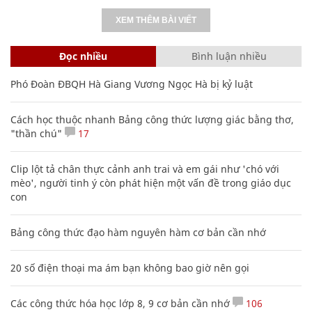
XEM THÊM BÀI VIẾT
Đọc nhiều
Bình luận nhiều
Phó Đoàn ĐBQH Hà Giang Vương Ngọc Hà bị kỷ luật
Cách học thuộc nhanh Bảng công thức lượng giác bằng thơ,
"thần chú"
17
Clip lột tả chân thực cảnh anh trai và em gái như 'chó với
mèo', người tinh ý còn phát hiện một vấn đề trong giáo dục
con
Bảng công thức đạo hàm nguyên hàm cơ bản cần nhớ
20 số điện thoại ma ám bạn không bao giờ nên gọi
Các công thức hóa học lớp 8, 9 cơ bản cần nhớ
106