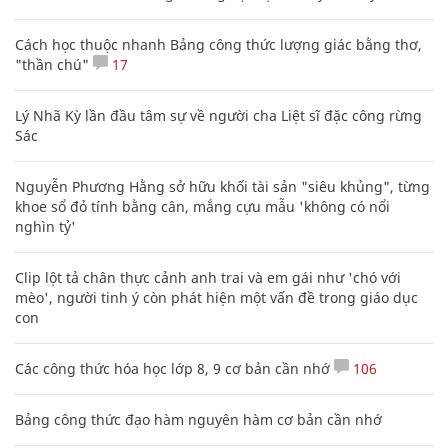
Cách học thuộc nhanh Bảng công thức lượng giác bằng thơ,
"thần chú"
17
Lý Nhã Kỳ lần đầu tâm sự về người cha Liệt sĩ đặc công rừng
Sác
Nguyễn Phương Hằng sở hữu khối tài sản "siêu khủng", từng
khoe sổ đỏ tính bằng cân, mắng cựu mẫu 'không có nổi
nghìn tỷ'
Clip lột tả chân thực cảnh anh trai và em gái như 'chó với
mèo', người tinh ý còn phát hiện một vấn đề trong giáo dục
con
Các công thức hóa học lớp 8, 9 cơ bản cần nhớ
106
Bảng công thức đạo hàm nguyên hàm cơ bản cần nhớ