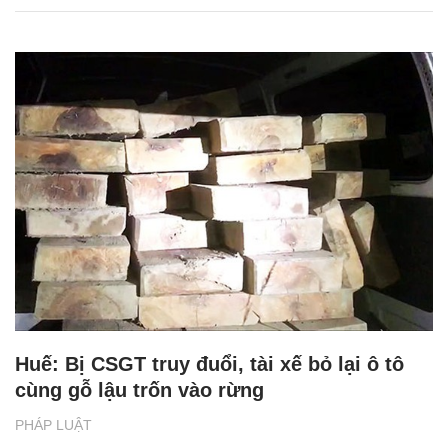
Huế: Bị CSGT truy đuổi, tài xế bỏ lại ô tô
cùng gỗ lậu trốn vào rừng
PHÁP LUẬT