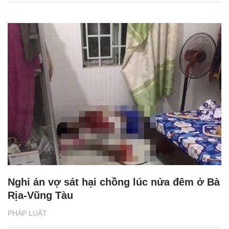
Nghi án vợ sát hại chồng lúc nửa đêm ở Bà
Rịa-Vũng Tàu
PHÁP LUẬT