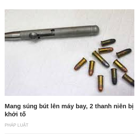
Mang súng bút lên máy bay, 2 thanh niên bị
khởi tố
PHÁP LUẬT