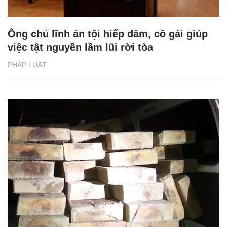
Ông chủ lĩnh án tội hiếp dâm, cô gái giúp
việc tật nguyền lầm lũi rời tòa
PHÁP LUẬT