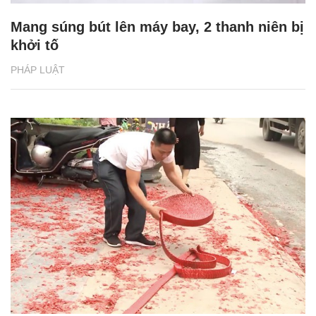
Mang súng bút lên máy bay, 2 thanh niên bị
khởi tố
PHÁP LUẬT