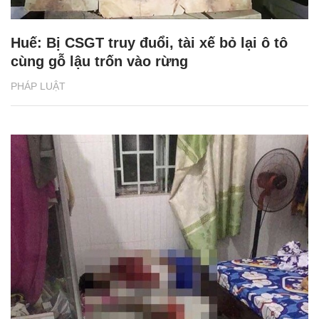
Huế: Bị CSGT truy đuổi, tài xế bỏ lại ô tô
cùng gỗ lậu trốn vào rừng
PHÁP LUẬT