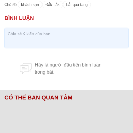
Chủ đề:
khách sạn
Đắk Lắk
bắt quả tang
CÓ THỂ BẠN QUAN TÂM