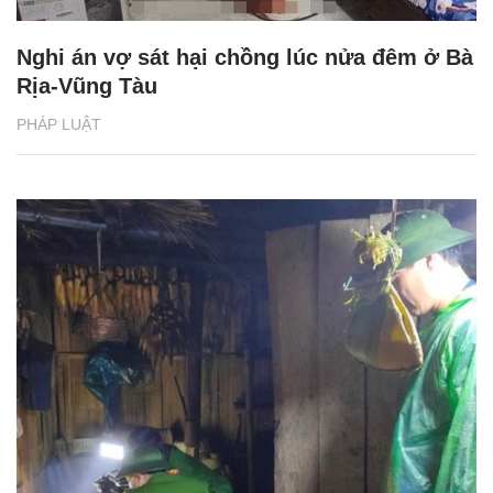
Nghi án vợ sát hại chồng lúc nửa đêm ở Bà
Rịa-Vũng Tàu
PHÁP LUẬT