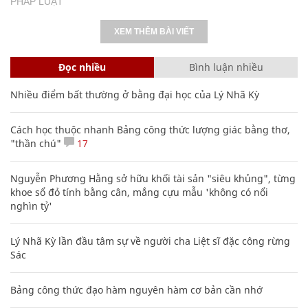
PHÁP LUẬT
XEM THÊM BÀI VIẾT
Đọc nhiều
Bình luận nhiều
Nhiều điểm bất thường ở bằng đại học của Lý Nhã Kỳ
Cách học thuộc nhanh Bảng công thức lượng giác bằng thơ,
"thần chú"
17
Nguyễn Phương Hằng sở hữu khối tài sản "siêu khủng", từng
khoe sổ đỏ tính bằng cân, mắng cựu mẫu 'không có nổi
nghìn tỷ'
Lý Nhã Kỳ lần đầu tâm sự về người cha Liệt sĩ đặc công rừng
Sác
Bảng công thức đạo hàm nguyên hàm cơ bản cần nhớ