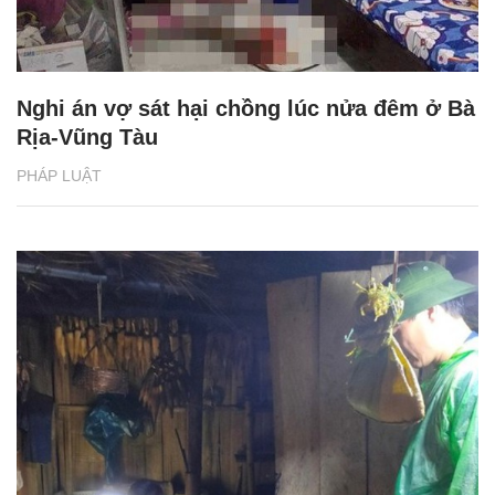
Nghi án vợ sát hại chồng lúc nửa đêm ở Bà
Rịa-Vũng Tàu
PHÁP LUẬT