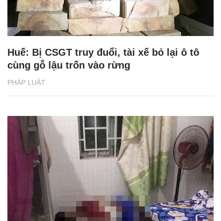
Huế: Bị CSGT truy đuổi, tài xế bỏ lại ô tô
cùng gỗ lậu trốn vào rừng
PHÁP LUẬT