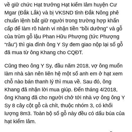
về giữ chức Hạt trưởng Hạt kiểm lâm huyện Cư
Mgar (Đắk Lắk) và bị VKSND tỉnh Đắk Nông phê
chuẩn lệnh bắt giữ người trong trường hợp khẩn
cấp để làm rõ hành vi nhận tiền “bồi dưỡng” và gỗ
của trùm gỗ lậu Phan Hữu Phượng (tức Phượng
“râu”) thì gia đình ông Y Sy đem giao nộp lại số gỗ
đã mua từ ông Khang cho CQĐT.
Cũng theo ông Y Sy, đầu năm 2018, vợ ông muốn
làm nhà sàn nên liên hệ một số anh em ở hạt xem
chỗ nào bán thanh lý thì mua về. Sau đó, ông
Khang đã nhận lời mua giúp. Đến tháng 4/2018,
ông Khang đã cho người chở tới nhà vợ ông ông Y
Sy 8 cây cột gỗ cà chít, thuộc nhóm 3, có khối
lượng 8m3. Toàn bộ số gỗ này đều có dấu búa của
hạt kiểm lâm.