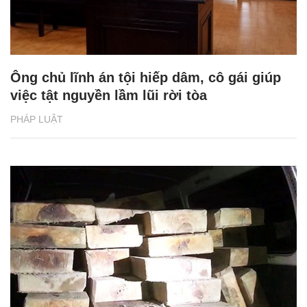
Ông chủ lĩnh án tội hiếp dâm, cô gái giúp
việc tật nguyền lầm lũi rời tòa
PHÁP LUẬT