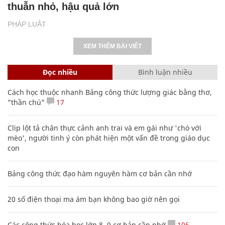
thuẫn nhỏ, hậu quả lớn
PHÁP LUẬT
XEM THÊM BÀI VIẾT
Đọc nhiều
Bình luận nhiều
Cách học thuộc nhanh Bảng công thức lượng giác bằng thơ,
"thần chú"
17
Clip lột tả chân thực cảnh anh trai và em gái như 'chó với
mèo', người tinh ý còn phát hiện một vấn đề trong giáo dục
con
Bảng công thức đạo hàm nguyên hàm cơ bản cần nhớ
20 số điện thoại ma ám bạn không bao giờ nên gọi
Các công thức hóa học lớp 8, 9 cơ bản cần nhớ
106