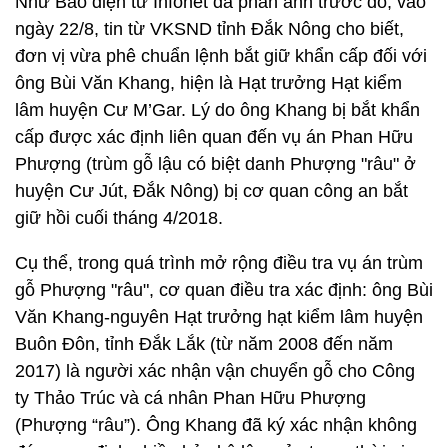
Như Báo điện tử Infonet đã phản ánh trước đó, vào
ngày 22/8, tin từ VKSND tỉnh Đắk Nông cho biết,
đơn vị vừa phê chuẩn lệnh bắt giữ khẩn cấp đối với
ông Bùi Văn Khang, hiện là Hạt trưởng Hạt kiểm
lâm huyện Cư M’Gar. Lý do ông Khang bị bắt khẩn
cấp được xác định liên quan đến vụ án Phan Hữu
Phượng (trùm gỗ lậu có biệt danh Phượng "râu" ở
huyện Cư Jút, Đắk Nông) bị cơ quan công an bắt
giữ hồi cuối tháng 4/2018.
Cụ thể, trong quá trình mở rộng điều tra vụ án trùm
gỗ Phượng "râu", cơ quan điều tra xác định: ông Bùi
Văn Khang-nguyên Hạt trưởng hạt kiểm lâm huyện
Buôn Đôn, tỉnh Đắk Lắk (từ năm 2008 đến năm
2017) là người xác nhận vận chuyển gỗ cho Công
ty Thảo Trúc và cá nhân Phan Hữu Phượng
(Phượng “râu”). Ông Khang đã ký xác nhận không