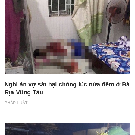
Nghi án vợ sát hại chồng lúc nửa đêm ở Bà
Rịa-Vũng Tàu
PHÁP LUẬT