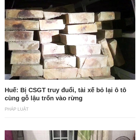
Huế: Bị CSGT truy đuổi, tài xế bỏ lại ô tô
cùng gỗ lậu trốn vào rừng
PHÁP LUẬT