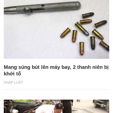
Mang súng bút lên máy bay, 2 thanh niên bị
khởi tố
PHÁP LUẬT