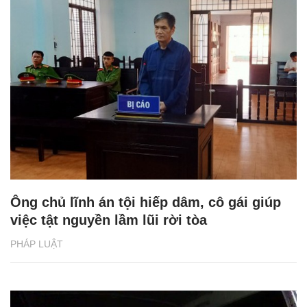
Ông chủ lĩnh án tội hiếp dâm, cô gái giúp
việc tật nguyền lầm lũi rời tòa
PHÁP LUẬT