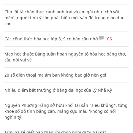
Clip lột tả chân thực cảnh anh trai và em gái như 'chó với
mèo', người tinh ý còn phát hiện một vấn đề trong giáo dục
con
Các công thức hóa học lớp 8, 9 cơ bản cần nhớ
106
Mẹo học thuộc Bảng tuần hoàn nguyên tố hóa học bằng thơ,
câu nói vui vẻ
20 số điện thoại ma ám bạn không bao giờ nên gọi
Nhiều điểm bất thường ở bằng đại học của Lý Nhã Kỳ
Nguyễn Phương Hằng sở hữu khối tài sản "siêu khủng", từng
khoe sổ đỏ tính bằng cân, mắng cựu mẫu 'không có nổi
nghìn tỷ'
Truy nã kẻ giết bạn thân rồi chôn ngồi dưới bãi cát