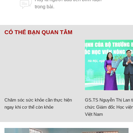
CÓ THỂ BẠN QUAN TÂM
Chăm sóc sức khỏe cần thực hiện
GS.TS Nguyễn Thị Lan ti
ngay khi cơ thể còn khỏe
chức Giám đốc Học viện
Việt Nam